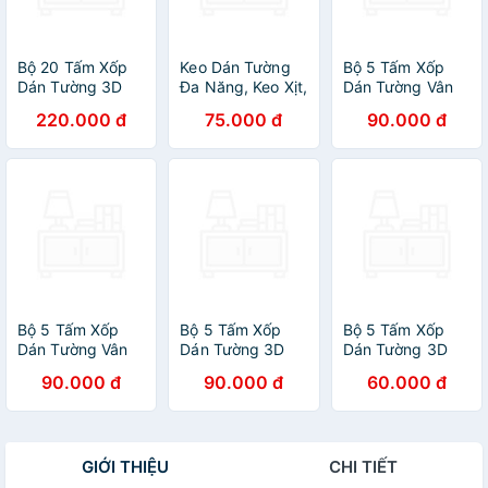
Bộ 20 Tấm Xốp
Keo Dán Tường
Bộ 5 Tấm Xốp
Dán Tường 3D
Đa Năng, Keo Xịt,
Dán Tường Vân
PVC Đá Trắng
Keo Phun Cho
Gỗ Nâu Đỏ Cách
220.000 đ
75.000 đ
90.000 đ
Sọc 60x30cm
Xốp, Decan, Sàn
Âm, Chống Va
Keo Sẵn Dày
Nhựa
Đập, Bền Đẹp,
2,5mm Cao Cấp,
Sang Trọng
Sang Trọng
Bộ 5 Tấm Xốp
Bộ 5 Tấm Xốp
Bộ 5 Tấm Xốp
Dán Tường Vân
Dán Tường 3D
Dán Tường 3D
Gỗ Cách Âm,
Vân Đá Vàng
PVC Đá Trắng Ít
90.000 đ
90.000 đ
60.000 đ
Chống Va Đập,
Đẹp, Sang Trọng
Vân 60x30cm
Bền Đẹp, Sang
Keo Sẵn Dày
Trọng
2,5mm Cao Cấp,
Sang Trọng
GIỚI THIỆU
CHI TIẾT