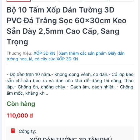
Bộ 10 Tấm Xốp Dán Tường 3D
PVC Đá Trắng Sọc 60x30cm Keo
Sẵn Dày 2,5mm Cao Cấp, Sang
Trọng
Thương hiệu:
XỐP 3D KN
|
Xem thêm các sản phẩm Giấy dán
tường hoa, lá, cỏ cây của XỐP 3D KN
- Độ bền trên 10 năm.- Không cong vênh, co dãn.- Có lớp keo
sẵn chỉ cần bóc ra và dán nên khá dễ dàng thi công, tháo
lắp.- Chống ồn, chống cháy.- Cách âm, cách nhiệt .- Chống
ẩm mốc, kháng kh...
Còn hàng
110,000 đ
Công ty:
XỐP DÁN TƯỜNG 3D TÂN PHÚ