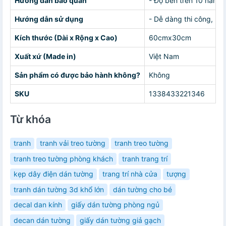
Hướng dẫn bảo quản
- Độ bền trên 10 năm.-
Hướng dẫn sử dụng
- Dễ dàng thi công, bạ
Kích thước (Dài x Rộng x Cao)
60cmx30cm
Xuất xứ (Made in)
Việt Nam
Sản phẩm có được bảo hành không?
Không
SKU
1338433221346
Từ khóa
tranh
tranh vải treo tường
tranh treo tường
tranh treo tường phòng khách
tranh trang trí
kẹp dây điện dán tường
trang trí nhà cửa
tượng
tranh dán tường 3d khổ lớn
dán tường cho bé
decal dan kính
giấy dán tường phòng ngủ
decan dán tường
giấy dán tường giả gạch