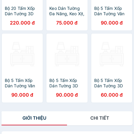
Bộ 20 Tấm Xốp
Keo Dán Tường
Bộ 5 Tấm Xốp
Dán Tường 3D
Đa Năng, Keo Xịt,
Dán Tường Vân
PVC Đá Trắng
Keo Phun Cho
Gỗ Nâu Đỏ Cách
220.000 đ
75.000 đ
90.000 đ
Sọc 60x30cm
Xốp, Decan, Sàn
Âm, Chống Va
Keo Sẵn Dày
Nhựa
Đập, Bền Đẹp,
2,5mm Cao Cấp,
Sang Trọng
Sang Trọng
Bộ 5 Tấm Xốp
Bộ 5 Tấm Xốp
Bộ 5 Tấm Xốp
Dán Tường Vân
Dán Tường 3D
Dán Tường 3D
Gỗ Cách Âm,
Vân Đá Vàng
PVC Đá Trắng Ít
90.000 đ
90.000 đ
60.000 đ
Chống Va Đập,
Đẹp, Sang Trọng
Vân 60x30cm
Bền Đẹp, Sang
Keo Sẵn Dày
Trọng
2,5mm Cao Cấp,
Sang Trọng
GIỚI THIỆU
CHI TIẾT