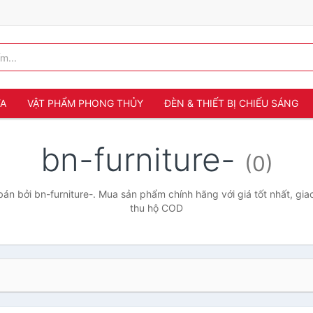
ỬA
VẬT PHẨM PHONG THỦY
ĐÈN & THIẾT BỊ CHIẾU SÁNG
bn-furniture-
(0)
n bởi bn-furniture-. Mua sản phẩm chính hãng với giá tốt nhất, gia
thu hộ COD