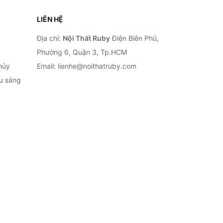
LIÊN HỆ
Địa chỉ:
Nội Thất Ruby
Điện Biên Phủ,
Phường 6, Quận 3, Tp.HCM
hủy
Email: lienhe@noithatruby.com
ếu sáng