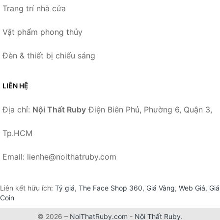
Trang trí nhà cửa
Vật phẩm phong thủy
Đèn & thiết bị chiếu sáng
LIÊN HỆ
Địa chỉ:
Nội Thất Ruby
Điện Biên Phủ, Phường 6, Quận 3,
Tp.HCM
Email: lienhe@noithatruby.com
Liên kết hữu ích:
Tỷ giá
,
The Face Shop 360
,
Giá Vàng
,
Web Giá
,
Giá
Coin
© 2026 –
NoiThatRuby.com
-
Nội Thất Ruby
.