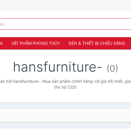
ỬA
VẬT PHẨM PHONG THỦY
ĐÈN & THIẾT BỊ CHIẾU SÁNG
hansfurniture-
(0)
n bởi hansfurniture-. Mua sản phẩm chính hãng với giá tốt nhất, gia
thu hộ COD