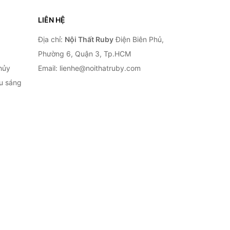
LIÊN HỆ
Địa chỉ:
Nội Thất Ruby
Điện Biên Phủ,
Phường 6, Quận 3, Tp.HCM
hủy
Email: lienhe@noithatruby.com
ếu sáng