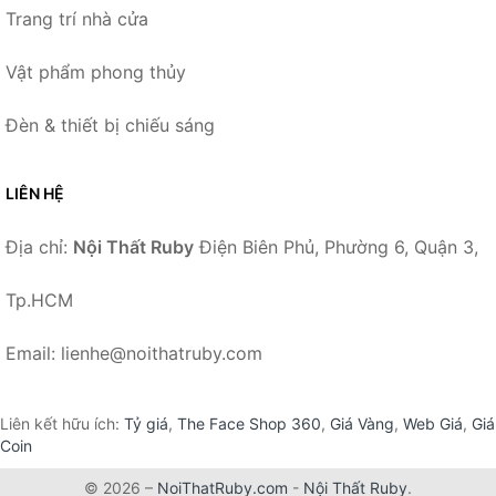
Trang trí nhà cửa
Vật phẩm phong thủy
Đèn & thiết bị chiếu sáng
LIÊN HỆ
Địa chỉ:
Nội Thất Ruby
Điện Biên Phủ, Phường 6, Quận 3,
Tp.HCM
Email: lienhe@noithatruby.com
Liên kết hữu ích:
Tỷ giá
,
The Face Shop 360
,
Giá Vàng
,
Web Giá
,
Giá
Coin
© 2026 –
NoiThatRuby.com
-
Nội Thất Ruby
.