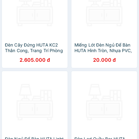
Đèn Cây Đứng HUTA KC2
Miếng Lót Đèn Ngủ Để Bàn
Thân Cong, Trang Trí Phòng
HUTA Hình Tròn, Nhựa PVC,
Khách Phòng Ngủ, Sofa,
Màu Vàng Nhiều Hoa Văn
2.605.000 đ
20.000 đ
Góc Tường, Cao Cấp Sang
Trọng, Đèn Vàng Bóng Led
Tiết Kiệm Điện
Đèn Ngủ Để Bàn HUTA Light
Đèn Led Quầy Bar HUTA