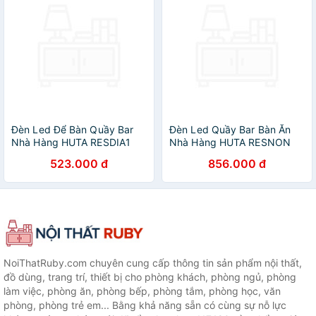
Đèn Led Để Bàn Quầy Bar
Đèn Led Quầy Bar Bàn Ăn
Nhà Hàng HUTA RESDIA1
Nhà Hàng HUTA RESNON
Cảm Ứng Tích Điện, Điều
Cảm Ứng Tích Điện USB
523.000 đ
856.000 đ
Chỉnh Ánh Sáng Vàng, Trang
Điều Chỉnh Ánh Sáng Vàng
Trí Quán Bar, Nhà Hàng,
Trang Trí Quán Cà Phê Quán
Quán Cà Phê
Bar
NoiThatRuby.com chuyên cung cấp thông tin sản phẩm nội thất,
đồ dùng, trang trí, thiết bị cho phòng khách, phòng ngủ, phòng
làm việc, phòng ăn, phòng bếp, phòng tắm, phòng học, văn
phòng, phòng trẻ em... Bằng khả năng sẵn có cùng sự nỗ lực