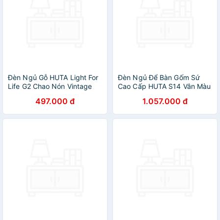
Đèn Ngủ Gỗ HUTA Light For
Đèn Ngủ Để Bàn Gốm Sứ
Life G2 Chao Nón Vintage
Cao Cấp HUTA S14 Vân Màu
Dễ Thương, Decor Trang Trí
Gỗ Độc Đáo Sang Trọng,
497.000 đ
1.057.000 đ
Phòng Ngủ, Điều Chỉnh Độ
Decor Trang Trí Phòng Ngủ,
Sáng, Bóng Led Sáng Vàng
Khách Sạn, Đọc Sách Đầu
Tiết Kiệm Điện
Giường, Điều Chỉnh Độ Sáng,
Ánh Sáng Vàng