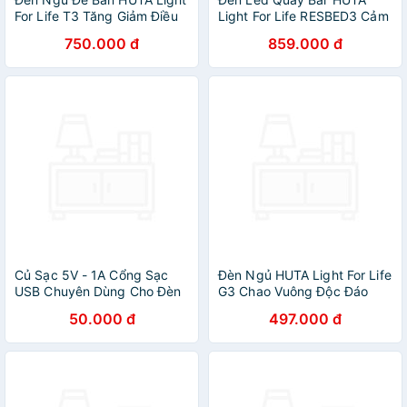
For Life T3 Tăng Giảm Điều
Light For Life RESBED3 Cảm
Chỉnh Độ Sáng, Thép, Trang
Ứng Tích Điện, Điều Chỉnh
750.000 đ
859.000 đ
Trí Phòng Ngủ
Ánh Sáng Vàng
Củ Sạc 5V - 1A Cổng Sạc
Đèn Ngủ HUTA Light For Life
USB Chuyên Dùng Cho Đèn
G3 Chao Vuông Độc Đáo
Ngủ HUTA
Vingtage, Decor Trang Trí
50.000 đ
497.000 đ
Phòng Ngủ, Điều Chỉnh Độ
Sáng, Bóng Led Sáng Vàng
Tiết Kiệm Điện