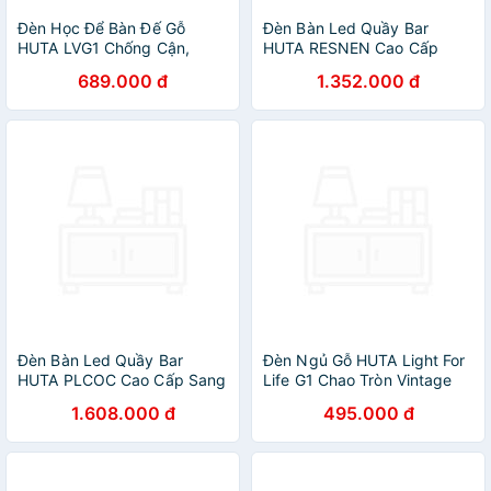
Đèn Học Để Bàn Đế Gỗ
Đèn Bàn Led Quầy Bar
HUTA LVG1 Chống Cận,
HUTA RESNEN Cao Cấp
Vintage, Decor Trang Trí Bàn
Cảm Ứng Tích Điện Điều
689.000 đ
1.352.000 đ
Học Bàn Làm Việc, Bóng
Chỉnh Ánh Sáng Vàng Trang
Đèn Led Đổi Màu Tiết Kiệm
Trí Quán Cà Phê, Nhà Hàng,
Điện
Sự Kiện
Đèn Bàn Led Quầy Bar
Đèn Ngủ Gỗ HUTA Light For
HUTA PLCOC Cao Cấp Sang
Life G1 Chao Tròn Vintage
Trọng Pin Sạc Tích Điện, Ánh
Dễ Thương, Decor Trang Trí
1.608.000 đ
495.000 đ
Sáng Vàng Trang Trí Bàn Ăn,
Phòng Ngủ, Điều Chỉnh Độ
Nhà Hàng, Lounge, Sự Kiện
Sáng, Bóng Led Sáng Vàng
Tiết Kiệm Điện