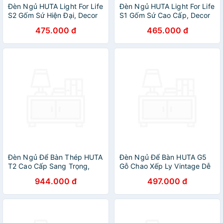
Đèn Ngủ HUTA Light For Life
Đèn Ngủ HUTA Light For Life
S2 Gốm Sứ Hiện Đại, Decor
S1 Gốm Sứ Cao Cấp, Decor
Trang Trí Phòng Ngủ, Điều
Phòng Ngủ, Điều Chỉnh Độ
475.000 đ
465.000 đ
Chỉnh Độ Sáng, Đèn Vàng
Sáng, Đèn Vàng Bóng Led
Bóng LED Tiết Kiệm Điện
Tiết Kiệm Điện
Đèn Ngủ Để Bàn Thép HUTA
Đèn Ngủ Để Bàn HUTA G5
T2 Cao Cấp Sang Trọng,
Gỗ Chao Xếp Ly Vintage Dễ
Decor Trang Trí Phòng Ngủ,
Thương, Decor Trang Trí
944.000 đ
497.000 đ
Khách Sạn, Điều Chỉnh Độ
Phòng Ngủ, Đọc Sách Đầu
Sáng, Bóng Led Sáng Vàng
Giường, Điều Chỉnh Độ Sáng,
Tiết Kiệm Điện
Đèn Vàng Bóng LED Tiết
Kiệm Điện