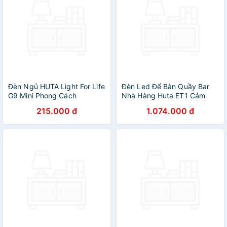
Đèn Ngủ HUTA Light For Life
Đèn Led Để Bàn Quầy Bar
G9 Mini Phong Cách
Nhà Hàng Huta ET1 Cảm
Vintage, Đầu Cắm USB,
Ứng Tích Điện Pin Sạc Điều
215.000 đ
1.074.000 đ
Decor Trang Trí Phòng Ngủ,
Chỉnh Độ Sáng, 3 Màu Sắc
Đầu Giường, Dải Led Ánh
Ánh Sáng, Decor Trang Trí
Sáng Vàng
Quán Cà Phê, Lounge