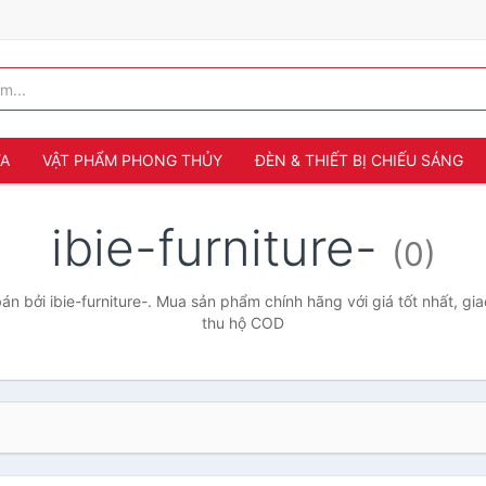
ỬA
VẬT PHẨM PHONG THỦY
ĐÈN & THIẾT BỊ CHIẾU SÁNG
ibie-furniture-
(0)
n bởi ibie-furniture-. Mua sản phẩm chính hãng với giá tốt nhất, gia
thu hộ COD