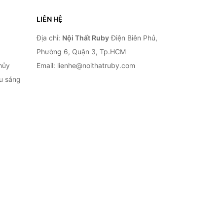
LIÊN HỆ
Địa chỉ:
Nội Thất Ruby
Điện Biên Phủ,
Phường 6, Quận 3, Tp.HCM
hủy
Email: lienhe@noithatruby.com
ếu sáng