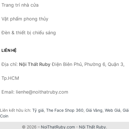
Trang trí nhà cửa
Vật phẩm phong thủy
Đèn & thiết bị chiếu sáng
LIÊN HỆ
Địa chỉ:
Nội Thất Ruby
Điện Biên Phủ, Phường 6, Quận 3,
Tp.HCM
Email: lienhe@noithatruby.com
Liên kết hữu ích:
Tỷ giá
,
The Face Shop 360
,
Giá Vàng
,
Web Giá
,
Giá
Coin
© 2026 –
NoiThatRuby.com
-
Nội Thất Ruby
.