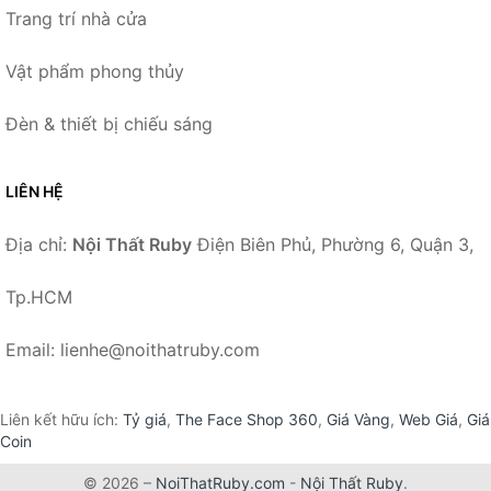
Trang trí nhà cửa
Vật phẩm phong thủy
Đèn & thiết bị chiếu sáng
LIÊN HỆ
Địa chỉ:
Nội Thất Ruby
Điện Biên Phủ, Phường 6, Quận 3,
Tp.HCM
Email: lienhe@noithatruby.com
Liên kết hữu ích:
Tỷ giá
,
The Face Shop 360
,
Giá Vàng
,
Web Giá
,
Giá
Coin
© 2026 –
NoiThatRuby.com
-
Nội Thất Ruby
.