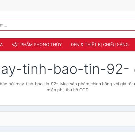
ỬA
VẬT PHẨM PHONG THỦY
ĐÈN & THIẾT BỊ CHIẾU SÁNG
ay-tinh-bao-tin-92-
án bởi may-tinh-bao-tin-92-. Mua sản phẩm chính hãng với giá tốt 
miễn phí, thu hộ COD