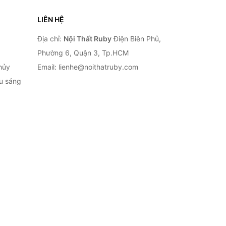
LIÊN HỆ
Địa chỉ:
Nội Thất Ruby
Điện Biên Phủ,
Phường 6, Quận 3, Tp.HCM
hủy
Email: lienhe@noithatruby.com
ếu sáng