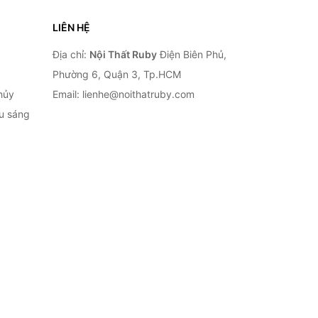
LIÊN HỆ
Địa chỉ:
Nội Thất Ruby
Điện Biên Phủ,
Phường 6, Quận 3, Tp.HCM
hủy
Email: lienhe@noithatruby.com
ếu sáng