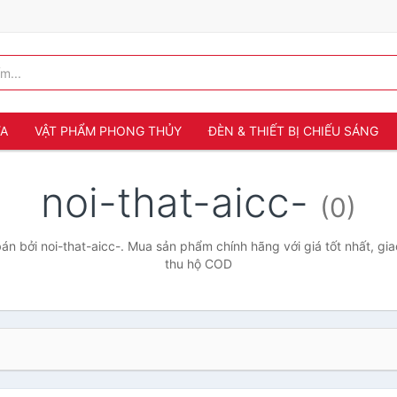
ỬA
VẬT PHẨM PHONG THỦY
ĐÈN & THIẾT BỊ CHIẾU SÁNG
noi-that-aicc-
(0)
n bởi noi-that-aicc-. Mua sản phẩm chính hãng với giá tốt nhất, gia
thu hộ COD