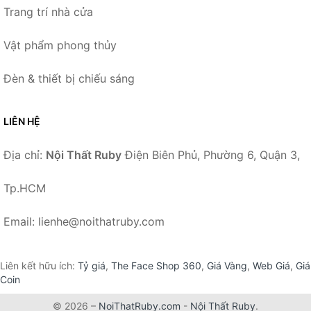
Trang trí nhà cửa
Vật phẩm phong thủy
Đèn & thiết bị chiếu sáng
LIÊN HỆ
Địa chỉ:
Nội Thất Ruby
Điện Biên Phủ, Phường 6, Quận 3,
Tp.HCM
Email: lienhe@noithatruby.com
Liên kết hữu ích:
Tỷ giá
,
The Face Shop 360
,
Giá Vàng
,
Web Giá
,
Giá
Coin
© 2026 –
NoiThatRuby.com
-
Nội Thất Ruby
.