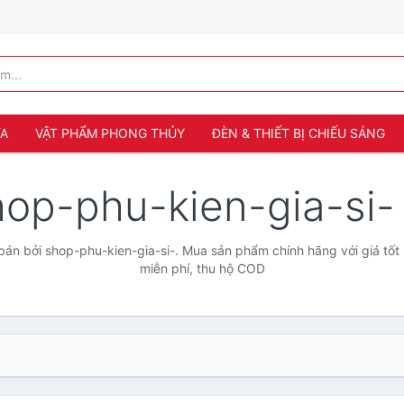
ỬA
VẬT PHẨM PHONG THỦY
ĐÈN & THIẾT BỊ CHIẾU SÁNG
hop-phu-kien-gia-si
án bởi shop-phu-kien-gia-si-. Mua sản phẩm chính hãng với giá tốt 
miễn phí, thu hộ COD