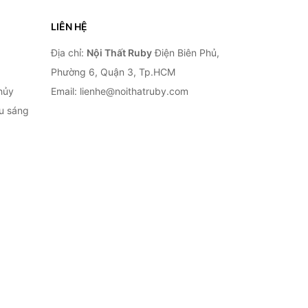
LIÊN HỆ
Địa chỉ:
Nội Thất Ruby
Điện Biên Phủ,
Phường 6, Quận 3, Tp.HCM
hủy
Email: lienhe@noithatruby.com
ếu sáng