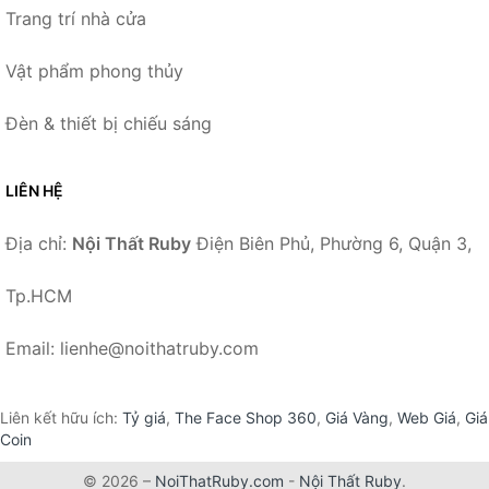
Trang trí nhà cửa
Vật phẩm phong thủy
Đèn & thiết bị chiếu sáng
LIÊN HỆ
Địa chỉ:
Nội Thất Ruby
Điện Biên Phủ, Phường 6, Quận 3,
Tp.HCM
Email: lienhe@noithatruby.com
Liên kết hữu ích:
Tỷ giá
,
The Face Shop 360
,
Giá Vàng
,
Web Giá
,
Giá
Coin
© 2026 –
NoiThatRuby.com
-
Nội Thất Ruby
.