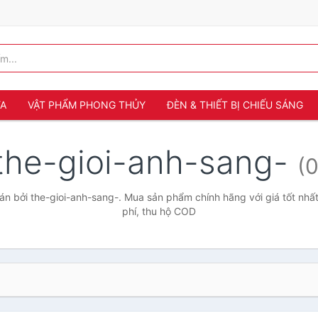
ỬA
VẬT PHẨM PHONG THỦY
ĐÈN & THIẾT BỊ CHIẾU SÁNG
the-gioi-anh-sang-
(0
n bởi the-gioi-anh-sang-. Mua sản phẩm chính hãng với giá tốt nhất
phí, thu hộ COD