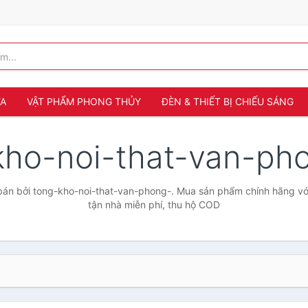
ỬA
VẬT PHẨM PHONG THỦY
ĐÈN & THIẾT BỊ CHIẾU SÁNG
kho-noi-that-van-ph
án bởi tong-kho-noi-that-van-phong-. Mua sản phẩm chính hãng với 
tận nhà miễn phí, thu hộ COD