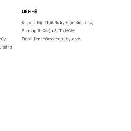
LIÊN HỆ
Địa chỉ:
Nội Thất Ruby
Điện Biên Phủ,
Phường 6, Quận 3, Tp.HCM
hủy
Email: lienhe@noithatruby.com
ếu sáng