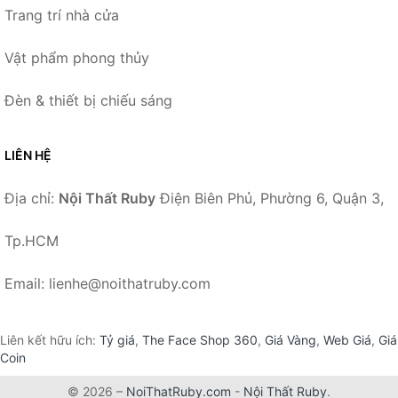
Trang trí nhà cửa
Vật phẩm phong thủy
Đèn & thiết bị chiếu sáng
LIÊN HỆ
Địa chỉ:
Nội Thất Ruby
Điện Biên Phủ, Phường 6, Quận 3,
Tp.HCM
Email: lienhe@noithatruby.com
Liên kết hữu ích:
Tỷ giá
,
The Face Shop 360
,
Giá Vàng
,
Web Giá
,
Giá
Coin
© 2026 –
NoiThatRuby.com
-
Nội Thất Ruby
.