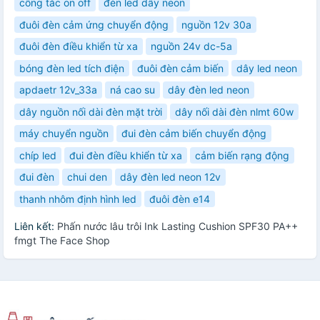
công tắc on off
đèn led dây neon
đuôi đèn cảm ứng chuyển động
nguồn 12v 30a
đuôi đèn điều khiển từ xa
nguồn 24v dc-5a
bóng đèn led tích điện
đuôi đèn cảm biến
dây led neon
apdaetr 12v_33a
ná cao su
dây đèn led neon
dây nguồn nối dài đèn mặt trời
dây nối dài đèn nlmt 60w
máy chuyển nguồn
đui đèn cảm biến chuyển động
chíp led
đui đèn điều khiển từ xa
cảm biến rạng động
đui đèn
chui den
dây đèn led neon 12v
thanh nhôm định hình led
đuôi đèn e14
Liên kết:
Phấn nước lâu trôi Ink Lasting Cushion SPF30 PA++
fmgt The Face Shop