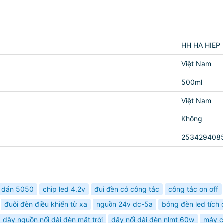
HH HA HIEP
Việt Nam
500ml
Việt Nam
Không
253429408
y dán 5050
chip led 4.2v
đui đèn có công tắc
công tắc on off
đuôi đèn điều khiển từ xa
nguồn 24v dc-5a
bóng đèn led tích 
dây nguồn nối dài đèn mặt trời
dây nối dài đèn nlmt 60w
máy c