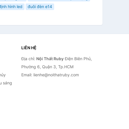
ịnh hình led
đuôi đèn e14
LIÊN HỆ
Địa chỉ:
Nội Thất Ruby
Điện Biên Phủ,
Phường 6, Quận 3, Tp.HCM
hủy
Email: lienhe@noithatruby.com
ếu sáng