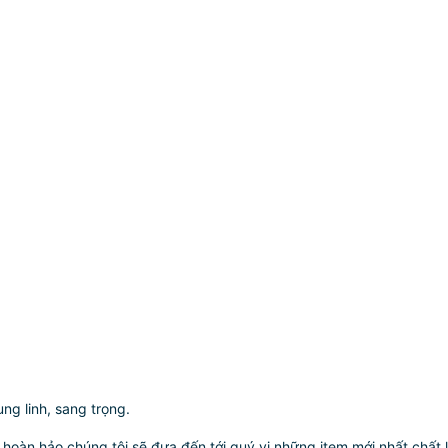
ng linh, sang trọng.
vụ hoàn hảo,chúng tôi sẽ đưa đến tới quý vị những item mới nhất,chất