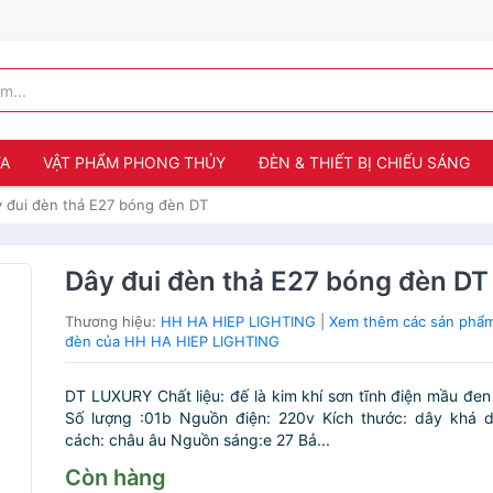
ỬA
VẬT PHẨM PHONG THỦY
ĐÈN & THIẾT BỊ CHIẾU SÁNG
 đui đèn thả E27 bóng đèn DT
Dây đui đèn thả E27 bóng đèn DT
Thương hiệu:
HH HA HIEP LIGHTING
|
Xem thêm các sản phẩm
đèn của HH HA HIEP LIGHTING
DT LUXURY Chất liệu: đế là kim khí sơn tĩnh điện mầu đe
Số lượng :01b Nguồn điện: 220v Kích thước: dây khá 
cách: châu âu Nguồn sáng:e 27 Bả...
Còn hàng