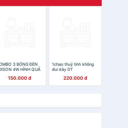
OMBO 3 BÓNG ĐÈN
1chao thuỷ tinh không
DISON 4W HÌNH QUẢ
đui dây DT
HÓT
150.000 đ
220.000 đ