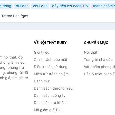
g động
đui đèn
chui den
dây đèn led neon 12v
thanh nhôm đ
w Tattoo Pen fgmt
VỀ NỘI THẤT RUBY
CHUYÊN MỤC
Giới thiệu
Nội thất
 nội thất, đồ
Chính sách bảo mật
Trang trí nhà cửa
 phòng làm việc,
Điều khoản sử dụng
Vật phẩm phong t
òng, phòng trẻ
ng, chúng tôi đã
Miễn trừ trách nhiệm
Đèn & thiết bị chi
h giá, tìm giá rẻ
Danh mục
Danh sách thương hiệu
Danh sách công ty
Danh sách từ khóa
Mã giảm giá Tiki