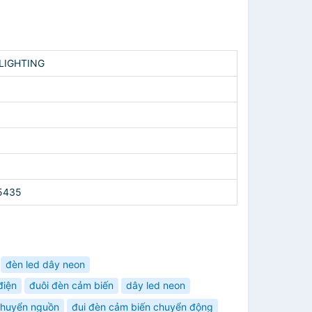
 LIGHTING
5435
đèn led dây neon
điện
đuôi đèn cảm biến
dây led neon
huyển nguồn
đui đèn cảm biến chuyển động