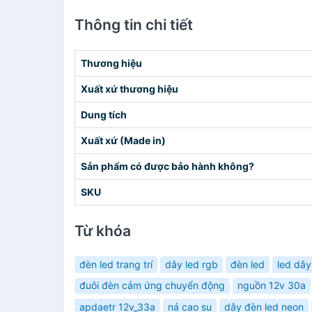
Thông tin chi tiết
Thương hiệu
Xuất xứ thương hiệu
Dung tích
Xuất xứ (Made in)
Sản phẩm có được bảo hành không?
SKU
Từ khóa
đèn led trang trí
dây led rgb
đèn led
led dâ
đuôi đèn cảm ứng chuyển động
nguồn 12v 30a
apdaetr 12v_33a
ná cao su
dây đèn led neon