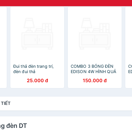
Đui thả đèn trang trí,
COMBO 3 BÓNG ĐÈN
C
đèn đui thả
EDISON 4W HÌNH QUẢ
E
NHÓT
N
25.000 đ
150.000 đ
 TIẾT
ng đèn DT