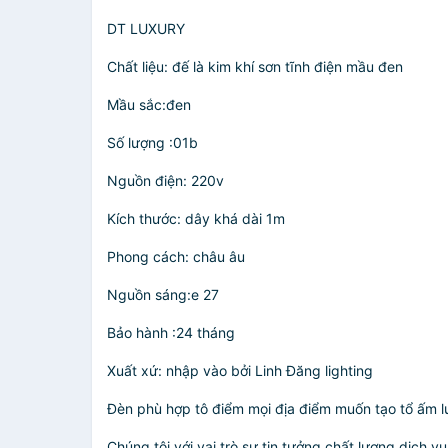
DT LUXURY
Chất liệu: đế là kim khí sơn tĩnh điện mầu đen
Mầu sắc:đen
Số lượng :01b
Nguồn điện: 220v
Kích thước: dây khá dài 1m
Phong cách: châu âu
Nguồn sáng:e 27
Bảo hành :24 tháng
Xuất xứ: nhập vào bởi Linh Đăng lighting
Đèn phù hợp tô điểm mọi địa điểm muốn tạo tổ ấm lu
Chúng tôi với vai trò sự tin tưởng chất lượng,dịch 