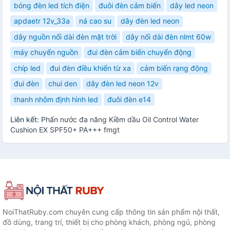
bóng đèn led tích điện
đuôi đèn cảm biến
dây led neon
apdaetr 12v_33a
ná cao su
dây đèn led neon
dây nguồn nối dài đèn mặt trời
dây nối dài đèn nlmt 60w
máy chuyển nguồn
đui đèn cảm biến chuyển động
chíp led
đui đèn điều khiển từ xa
cảm biến rạng động
đui đèn
chui den
dây đèn led neon 12v
thanh nhôm định hình led
đuôi đèn e14
Liên kết:
Phấn nước đa năng Kiềm dầu Oil Control Water
Cushion EX SPF50+ PA+++ fmgt
NoiThatRuby.com chuyên cung cấp thông tin sản phẩm nội thất,
đồ dùng, trang trí, thiết bị cho phòng khách, phòng ngủ, phòng