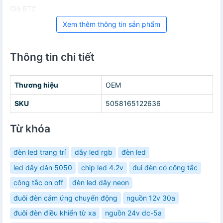
Giá BTC
Xem thêm thông tin sản phẩm
Thông tin chi tiết
Thương hiệu
OEM
SKU
5058165122636
Từ khóa
đèn led trang trí
dây led rgb
đèn led
led dây dán 5050
chip led 4.2v
đui đèn có công tắc
công tắc on off
đèn led dây neon
đuôi đèn cảm ứng chuyển động
nguồn 12v 30a
đuôi đèn điều khiển từ xa
nguồn 24v dc-5a