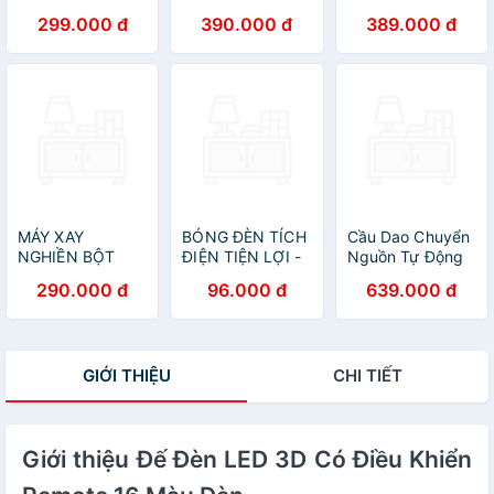
từ xa hiệu ứng
nguồn điện từ
24v sang 220v
299.000 đ
390.000 đ
389.000 đ
màu đẹp dùng
12V ra 220V
sử dụng cho các
trang trí hoặc
thiết bị nguồn
chiếu sáng
USB
MÁY XAY
BÓNG ĐÈN TÍCH
Cầu Dao Chuyển
NGHIỀN BỘT
ĐIỆN TIỆN LỢI -
Nguồn Tự Động
KHÔ MINI CHO
THIẾT KẾ
Loại Xịn – 100A
290.000 đ
96.000 đ
639.000 đ
MỌI GIA ĐÌNH
THÔNG MINH
Công Suất Lớn,
HÀNG CHUẨN
CÓ THỂ ĐIỀU
Không Mất Điện
KHIỂN TỪ XA
Khi Chuyển
(Giao Hàng Theo
Nguồn Siêu Bền
GIỚI THIỆU
CHI TIẾT
Mẫu Ngẫu Nhiên)
Giới thiệu Đế Đèn LED 3D Có Điều Khiển