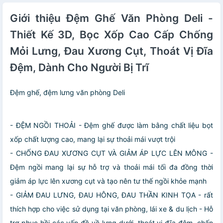
Đốc Bảo Hành 3
Aí - Phù Hợp Học
Năm
Năm
Giới thiệu Đệm Ghế Văn Phòng Deli -
Sinh, Văn Phòng,
Game Thủ,
Thiết Kế 3D, Bọc Xốp Cao Cấp Chống
Gaming - Hàng
Chính Hãng
Mỏi Lưng, Đau Xương Cụt, Thoát Vị Đĩa
Đệm, Dành Cho Người Bị Trĩ
Đệm ghế, đệm lưng văn phòng Deli
- ĐỆM NGỒI THOẢI - Đệm ghế được làm bằng chất liệu bọt
xốp chất lượng cao, mang lại sự thoải mái vượt trội
- CHỐNG ĐAU XƯƠNG CỤT VÀ GIẢM ÁP LỰC LÊN MÔNG -
Đệm ngồi mang lại sự hỗ trợ và thoải mái tối đa đồng thời
giảm áp lực lên xương cụt và tạo nên tư thế ngồi khỏe mạnh
- GIẢM ĐAU LƯNG, ĐAU HÔNG, ĐAU THẦN KINH TỌA - rất
thích hợp cho việc sử dụng tại văn phòng, lái xe & du lịch - Hỗ
trợ phục hồi các vấn đề về lưng dưới, thoát vị đĩa đệm, chấn