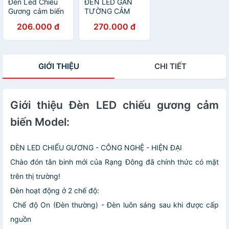
Đèn Led Chiếu
ĐÈN LED GẮN
Gương cảm biến
TƯỜNG CẢM
Rạng Đông, thích
BIẾN 15W RẠNG
206.000 đ
270.000 đ
hợp gắn bàn
ĐÔNG
trang điểm, soi
tranh hoặc
gương phòng
GIỚI THIỆU
CHI TIẾT
tắm
Giới thiệu Đèn LED chiếu gương cảm
biến Model:
ĐÈN LED CHIẾU GƯƠNG - CÔNG NGHỆ - HIỆN ĐẠI
Chào đón tân binh mới của Rạng Đông đã chính thức có mặt
trên thị trường!
Đèn hoạt động ở 2 chế độ:
️ Chế độ On (Đèn thường) - Đèn luôn sáng sau khi được cấp
nguồn