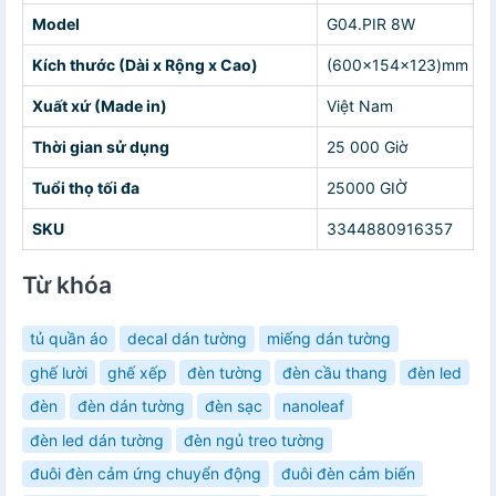
Model
G04.PIR 8W
Kích thước (Dài x Rộng x Cao)
(600x154x123)mm
Xuất xứ (Made in)
Việt Nam
Thời gian sử dụng
25 000 Giờ
Tuổi thọ tối đa
25000 GIỜ
SKU
3344880916357
Từ khóa
tủ quần áo
decal dán tường
miếng dán tường
ghế lười
ghế xếp
đèn tường
đèn cầu thang
đèn led
đèn
đèn dán tường
đèn sạc
nanoleaf
đèn led dán tường
đèn ngủ treo tường
đuôi đèn cảm ứng chuyển động
đuôi đèn cảm biến