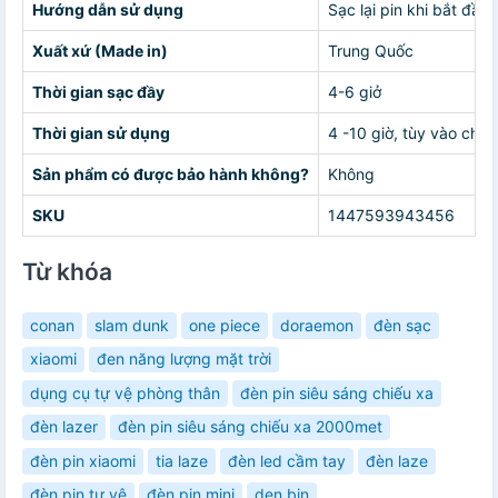
Hướng dẫn sử dụng
Sạc lại pin khi bắt đầ
Xuất xứ (Made in)
Trung Quốc
Thời gian sạc đầy
4-6 giở
Thời gian sử dụng
4 -10 giờ, tùy vào chế
Sản phẩm có được bảo hành không?
Không
SKU
1447593943456
Từ khóa
conan
slam dunk
one piece
doraemon
đèn sạc
xiaomi
đen năng lượng mặt trời
dụng cụ tự vệ phòng thân
đèn pin siêu sáng chiếu xa
đèn lazer
đèn pin siêu sáng chiếu xa 2000met
đèn pin xiaomi
tia laze
đèn led cầm tay
đèn laze
đèn pin tự vệ
đèn pin mini
den bin