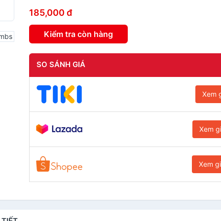
185,000 đ
Kiểm tra còn hàng
SO SÁNH GIÁ
Xem g
Xem g
Xem g
 TIẾT