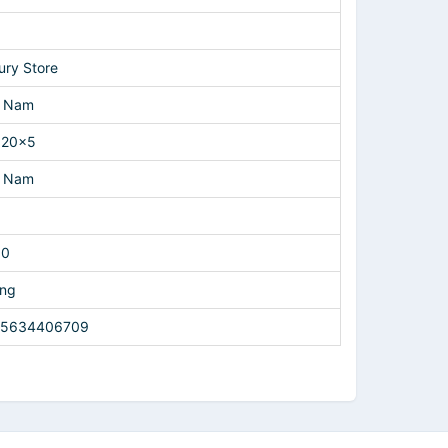
p
ury Store
t Nam
x20x5
t Nam
00
ng
25634406709