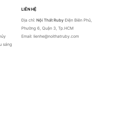
LIÊN HỆ
Địa chỉ:
Nội Thất Ruby
Điện Biên Phủ,
Phường 6, Quận 3, Tp.HCM
hủy
Email: lienhe@noithatruby.com
ếu sáng