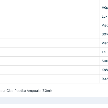
Hộ
Lux
Việ
30
Việ
1.5
50
Khô
93
meur Cica Peptite Ampoule (50ml)