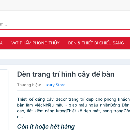
ỬA
VẬT PHẨM PHONG THỦY
ĐÈN & THIẾT BỊ CHIẾU SÁNG
Đèn trang trí hình cây để bàn
Thương hiệu:
Luxury Store
Thiết kế dáng cây decor trang trí đẹp cho phòng khách
bàn làm việcNhiều mẫu - giao mẫu ngẫu nhiênBóng Đèn 
cao, tiết kiệm năng lượngThiết kế đẹp mắt, sang trọngC
n...
Còn ít hoặc hết hàng