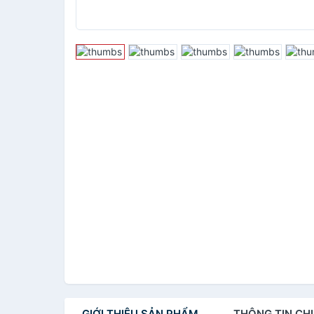
GIỚI THIỆU
SẢN PHẨM
THÔNG TIN
CHI