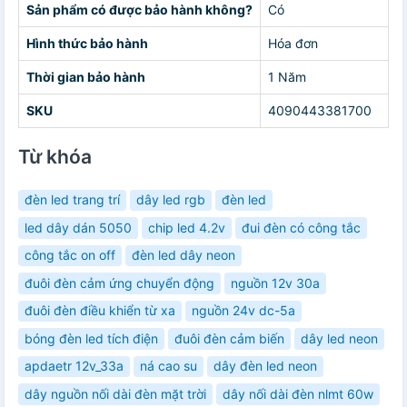
Sản phẩm có được bảo hành không?
Có
Hình thức bảo hành
Hóa đơn
Thời gian bảo hành
1 Năm
SKU
4090443381700
Từ khóa
đèn led trang trí
dây led rgb
đèn led
led dây dán 5050
chip led 4.2v
đui đèn có công tắc
công tắc on off
đèn led dây neon
đuôi đèn cảm ứng chuyển động
nguồn 12v 30a
đuôi đèn điều khiển từ xa
nguồn 24v dc-5a
bóng đèn led tích điện
đuôi đèn cảm biến
dây led neon
apdaetr 12v_33a
ná cao su
dây đèn led neon
dây nguồn nối dài đèn mặt trời
dây nối dài đèn nlmt 60w