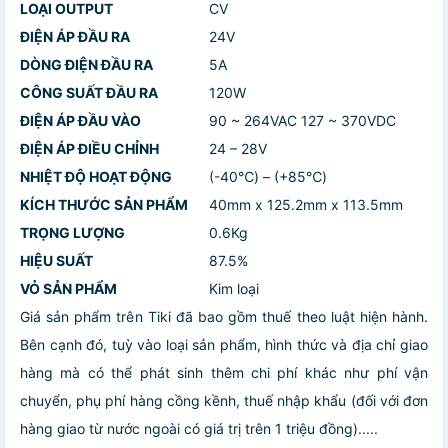
LOẠI OUTPUT
CV
ĐIỆN ÁP ĐẦU RA
24V
DÒNG ĐIỆN ĐẦU RA
5A
CÔNG SUẤT ĐẦU RA
120W
ĐIỆN ÁP ĐẦU VÀO
90 ~ 264VAC 127 ~ 370VDC
ĐIỆN ÁP ĐIỀU CHỈNH
24 – 28V
NHIỆT ĐỘ HOẠT ĐỘNG
(-40℃) – (+85℃)
KÍCH THƯỚC SẢN PHẨM
40mm x 125.2mm x 113.5mm
TRỌNG LƯỢNG
0.6Kg
HIỆU SUẤT
87.5%
VỎ SẢN PHẨM
Kim loại
Giá sản phẩm trên Tiki đã bao gồm thuế theo luật hiện hành.
Bên cạnh đó, tuỳ vào loại sản phẩm, hình thức và địa chỉ giao
hàng mà có thể phát sinh thêm chi phí khác như phí vận
chuyển, phụ phí hàng cồng kềnh, thuế nhập khẩu (đối với đơn
hàng giao từ nước ngoài có giá trị trên 1 triệu đồng).....