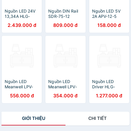
Nguồn LED 24V
Nguồn DIN Rail
Nguồn LED 5V
13,34A HLG-
SDR-75-12
2A APV-12-5
320H-24
Meanwell (75.6W
Meanwell
2.439.000 đ
809.000 đ
158.000 đ
Meanwell
12V 6.3A) Hàng
phập khẩu
Nguồn LED
Nguồn LED
Nguồn LED
Meanwell LPV-
Meanwell LPV-
Driver HLG-
100-12 (12V
60-12 (12V 60W
100H-24
556.000 đ
354.000 đ
1.277.000 đ
100W 8.5A),
5A), Hàng chính
Meanwell (96W
Hàng chính hãng
hãng
24V 24V), Hàng
chính hãng
GIỚI THIỆU
CHI TIẾT