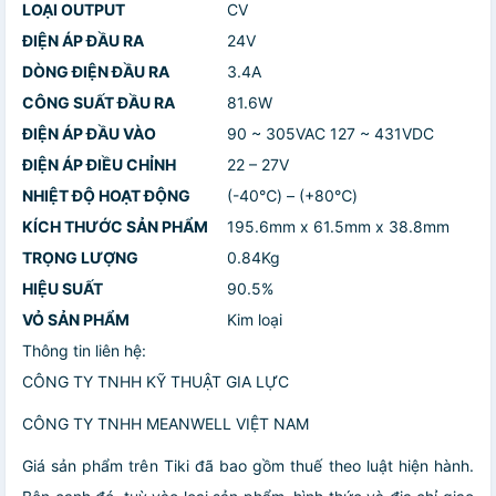
LOẠI OUTPUT
CV
ĐIỆN ÁP ĐẦU RA
24V
DÒNG ĐIỆN ĐẦU RA
3.4A
CÔNG SUẤT ĐẦU RA
81.6W
ĐIỆN ÁP ĐẦU VÀO
90 ~ 305VAC 127 ~ 431VDC
ĐIỆN ÁP ĐIỀU CHỈNH
22 – 27V
NHIỆT ĐỘ HOẠT ĐỘNG
(-40℃) – (+80℃)
KÍCH THƯỚC SẢN PHẨM
195.6mm x 61.5mm x 38.8mm
TRỌNG LƯỢNG
0.84Kg
HIỆU SUẤT
90.5%
VỎ SẢN PHẨM
Kim loại
Thông tin liên hệ:
CÔNG TY TNHH KỸ THUẬT GIA LỰC
CÔNG TY TNHH MEANWELL VIỆT NAM
Giá sản phẩm trên Tiki đã bao gồm thuế theo luật hiện hành.