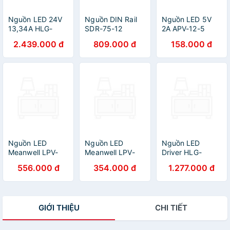
Nguồn LED 24V
Nguồn DIN Rail
Nguồn LED 5V
13,34A HLG-
SDR-75-12
2A APV-12-5
320H-24
Meanwell (75.6W
Meanwell
2.439.000 đ
809.000 đ
158.000 đ
Meanwell
12V 6.3A) Hàng
phập khẩu
Nguồn LED
Nguồn LED
Nguồn LED
Meanwell LPV-
Meanwell LPV-
Driver HLG-
100-12 (12V
60-12 (12V 60W
100H-24
556.000 đ
354.000 đ
1.277.000 đ
100W 8.5A),
5A), Hàng chính
Meanwell (96W
Hàng chính hãng
hãng
24V 24V), Hàng
chính hãng
GIỚI THIỆU
CHI TIẾT