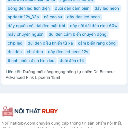
bóng đèn led tích điện
đuôi đèn cảm biến
dây led neon
apdaetr 12v_33a
ná cao su
dây đèn led neon
dây nguồn nối dài đèn mặt trời
dây nối dài đèn nlmt 60w
máy chuyển nguồn
đui đèn cảm biến chuyển động
chíp led
đui đèn điều khiển từ xa
cảm biến rạng động
đui đèn
chui den
dây đèn led neon 12v
thanh nhôm định hình led
đuôi đèn e14
Liên kết:
Dưỡng môi căng mọng hồng tự nhiên Dr. Belmeur
Advanced Pink Lipcerin 15ml
NoiThatRuby.com chuyên cung cấp thông tin sản phẩm nội thất,