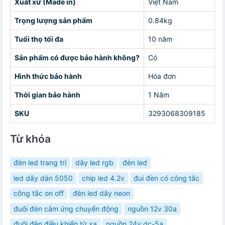
Xuất xứ (Made in)
Việt Nam
Trọng lượng sản phẩm
0.84kg
Tuổi thọ tối đa
10 năm
Sản phẩm có được bảo hành không?
Có
Hình thức bảo hành
Hóa đơn
Thời gian bảo hành
1 Năm
SKU
3293068309185
Từ khóa
đèn led trang trí
dây led rgb
đèn led
led dây dán 5050
chip led 4.2v
đui đèn có công tắc
công tắc on off
đèn led dây neon
đuôi đèn cảm ứng chuyển động
nguồn 12v 30a
đuôi đèn điều khiển từ xa
nguồn 24v dc-5a