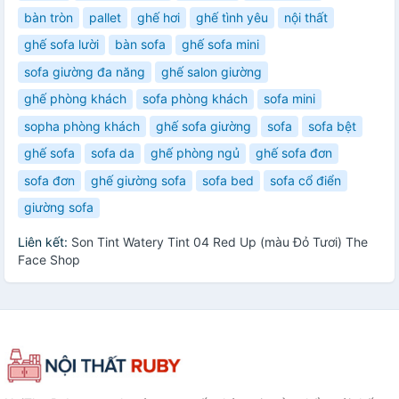
bàn tròn
pallet
ghế hơi
ghế tình yêu
nội thất
ghế sofa lười
bàn sofa
ghế sofa mini
sofa giường đa năng
ghế salon giường
ghế phòng khách
sofa phòng khách
sofa mini
sopha phòng khách
ghế sofa giường
sofa
sofa bệt
ghế sofa
sofa da
ghế phòng ngủ
ghế sofa đơn
sofa đơn
ghế giường sofa
sofa bed
sofa cổ điển
giường sofa
Liên kết:
Son Tint Watery Tint 04 Red Up (màu Đỏ Tươi) The
Face Shop