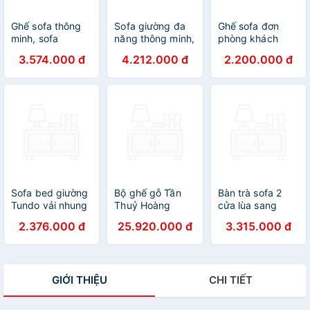
Ghế sofa thông
Sofa giường đa
Ghế sofa đơn
minh, sofa
năng thông minh,
phòng khách
giường gấp gọn
sofa gấp gọn
Juno Sofa HHP-
3.574.000 đ
4.212.000 đ
2.200.000 đ
đôi mở ra thành
SM27CT Tundo
GDV01-V5
giường
bọc vải, chân kim
MT2100CT
loại cao cấp
Tundo KT 190cm
x 90cm
Sofa bed giường
Bộ ghế gỗ Tần
Bàn trà sofa 2
Tundo vải nhung
Thuỷ Hoàng
cửa lùa sang
ngang 1m7 nhiều
Tundo gỗ Hương
trọng Tundo KT
2.376.000 đ
25.920.000 đ
3.315.000 đ
màu
Đá tiện Tay 12
Ngang 127 x Sâu
sang trọng
76 x Cao 48cm
GIỚI THIỆU
CHI TIẾT