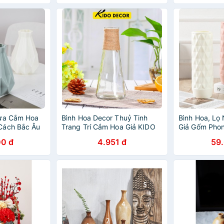
hựa Cắm Hoa
Bình Hoa Decor Thuỷ Tinh
Bình Hoa, Lọ
Cách Bắc Âu
Trang Trí Cắm Hoa Giả KIDO
Giả Gốm Pho
DECOR
0 đ
4.951 đ
59