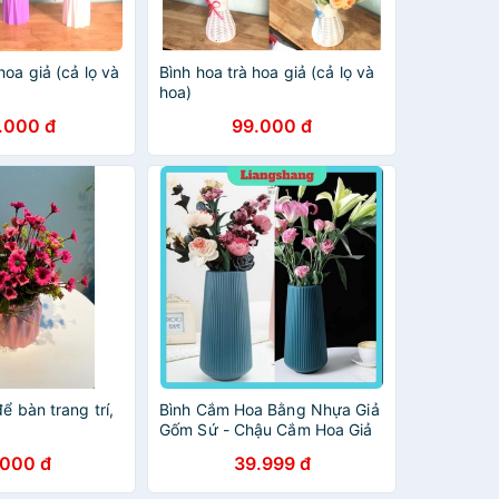
hoa giả (cả lọ và
Bình hoa trà hoa giả (cả lọ và
hoa)
.000 đ
99.000 đ
ể bàn trang trí,
Bình Cắm Hoa Bằng Nhựa Giả
Gốm Sứ - Chậu Cắm Hoa Giả
Gốm Sứ
.000 đ
39.999 đ