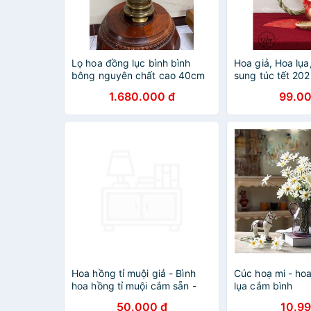
Lọ hoa đồng lục bình bình
Hoa giả, Hoa lụa
bông nguyên chất cao 40cm
sung túc tết 20
màu giả cổ.
như ảnh)
1.680.000 đ
99.00
Hoa hồng tỉ muội giả - Bình
Cúc hoạ mi - hoa
hoa hồng tỉ muội cắm sẵn -
lụa cắm bình
Cây giả, hoa lụa trang trí nhà
50.000 đ
10.99
cửa