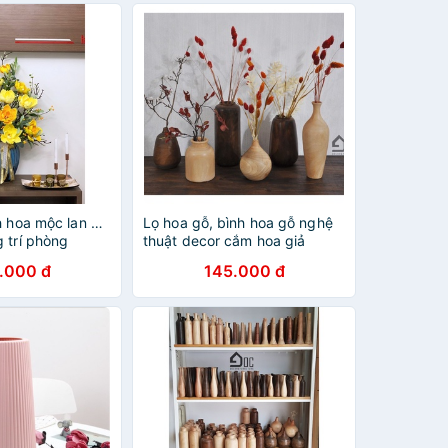
h hoa mộc lan giả
Lọ hoa gỗ, bình hoa gỗ nghệ
 trí phòng
thuật decor cắm hoa giả
g ngủ…
.000 đ
145.000 đ