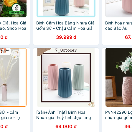
 Giả, Hoa Giả
Bình Cắm Hoa Bằng Nhựa Giả
Bình hoa nhự
eo, Shop Hoa
Gốm Sứ - Chậu Cắm Hoa Giả
các Bắc Âu
 sẵn,...)
Gốm Sứ (tuyển sỉ).
0 đ
39.999 đ
67
SỨ - cắm
[Sẵn+Ảnh Thật] Bình Hoa
PVN42290 Lọ 
giá rẻ - lọ
Nhựa giả thuỷ tinh đẹp lung
nhựa giả gốm
h bắc âu -
linh, Bình cắm hoa🤎🤎
trí
0 đ
69.000 đ
36