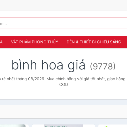
ỬA
VẬT PHẨM PHONG THỦY
ĐÈN & THIẾT BỊ CHIẾU SÁNG
bình hoa giả
(9778)
á rẻ nhất tháng 08/2026. Mua chính hãng với giá tốt nhất, giao hàng 
COD