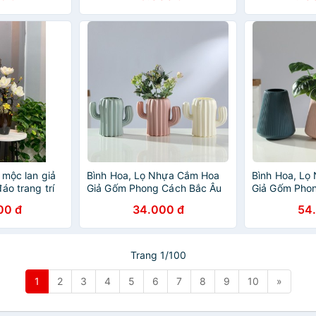
 mộc lan giả
Bình Hoa, Lọ Nhựa Cắm Hoa
Bình Hoa, Lọ
áo trang trí
Giả Gốm Phong Cách Bắc Âu
Giả Gốm Pho
phòng ngủ đẹp
Lizflower
Lizflower
00 đ
34.000 đ
54
Trang 1/100
1
2
3
4
5
6
7
8
9
10
»