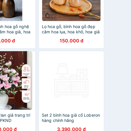
ình hoa gỗ nghệ
Lọ hoa gỗ, bình hoa gỗ đẹp
ắm hoa giả, hoa
cắm hoa lụa, hoa khô, hoa giả
Góc Decor
.000 đ
150.000 đ
an giả trang trí
Set 2 bình hoa giả cổ Loberon
 PKND
hàng chính hãng
0.000 đ
3.390.000 đ