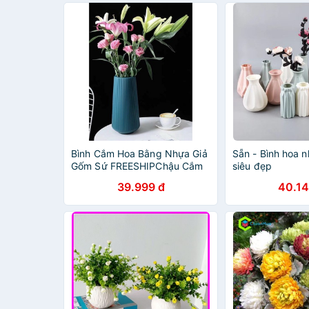
Bình Cắm Hoa Bằng Nhựa Giả
Sẵn - Bình hoa 
Gốm Sứ FREESHIPChậu Cắm
siêu đẹp
Hoa Giả Gốm Sứ
39.999 đ
40.14