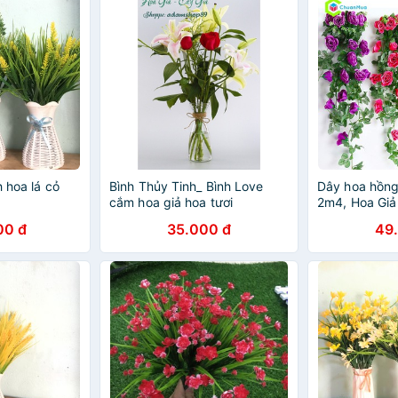
h hoa lá cỏ
Bình Thủy Tinh_ Bình Love
Dây hoa hồng 
cắm hoa giả hoa tươi
2m4, Hoa Giả
Giả, Sỉ Hoa Gi
00 đ
35.000 đ
49