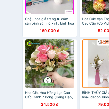
Chậu hoa giả trang trí cắm
Hoa Cúc Vạn Thọ
sẵn bình sứ nhỏ xinh, bình hoa
Cao Cấp (Có Vid
baby để bàn
Bình Tân, Hàng có
169.000 đ
52.00
Hoa Giả, Hoa Hồng Lụa Cao
BÌNH THỦY GIẢ 
Cấp Cành 7 Bông (Hàng Đẹp,
hoa- decor- bình 
Giá sỉ, Shop Hoa Giả BÌnh
hoa - phong các
34.500 đ
79.00
Tân,...)
[008]