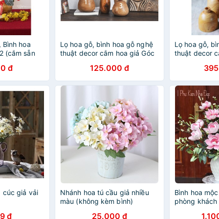
, Bình hoa
Lọ hoa gỗ, bình hoa gỗ nghệ
Lọ hoa gỗ, b
22 (cắm sẵn
thuật decor cắm hoa giả Góc
thuật decor c
Decor
lụa, hoa khô
0 đ
125.000 đ
395
 cúc giả vải
Nhánh hoa tú cầu giả nhiều
Bình hoa mộc l
màu (không kèm bình)
phòng khách
9 đ
25.000 đ
1.10