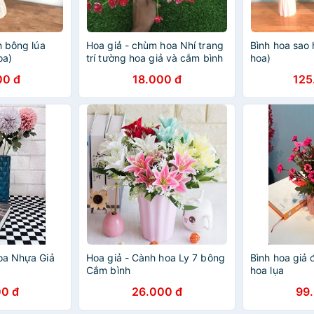
h bông lúa
Hoa giả - chùm hoa Nhí trang
Bình hoa sao 
oa)
trí tường hoa giả và cắm bình
hoa)
00 đ
18.000 đ
125
oa Nhựa Giả
Hoa giả - Cành hoa Ly 7 bông
Bình hoa giả đ
Cắm bình
hoa lụa
0 đ
26.000 đ
99