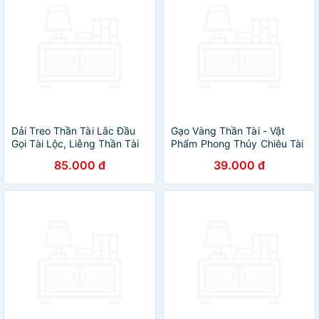
Dải Treo Thần Tài Lắc Đầu
Gạo Vàng Thần Tài - Vật
Gọi Tài Lộc, Liễng Thần Tài
Phẩm Phong Thủy Chiêu Tài
Tết Cầu May Mắn, .Đồ Trang
Lộc Trên Ban Thờ Thần Tài -
85.000 đ
39.000 đ
Trí Tết Nhiều - Hàng Loại 1.
Mang May Mắn Cho Ngày
CHính Hãng MINIIN
Vía Thần Tài - HÀNG CHÍNH
HÃNG MINIIN