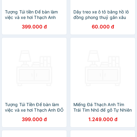
Tượng Túi tiền Để bàn làm
Dây treo xe ô tô bằng hồ lô
việc và xe hơi Thạch Anh
đồng phong thuỷ gắn xâu
Trắng cao 10cm x 7cm hợp
tiền ngũ đế, dùng trong
399.000 đ
60.000 đ
mệnh Kim Thủy trưng rất
trang trí nhà cửa thu hút tài
đẹp xinh may mắn ạ
lộc, may mắn Diệu Tâm
Tượng Túi Tiền Để bàn làm
Miếng Đá Thạch Anh Tím
việc và xe hơi Thạch Anh ĐỎ
Trái Tim Nhỏ đế gỗ Tự Nhiên
ĐÔ ĐẬM ĐẸP tự nhiên cao
Kt Cao 12cm N11cm S9cm
399.000 đ
1.249.000 đ
10cm x 7cm hợp mệnh HỎA
Anh Chị Đặt Bàn Làm Việc
THỔ trưng rất đẹp xinh may
Bàn Thờ Thần Tài May Mắn
mắn ạ
Thu Hút Tài Lộc ạ