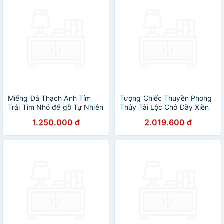
Miếng Đá Thạch Anh Tím
Tượng Chiếc Thuyền Phong
Trái Tim Nhỏ đế gỗ Tự Nhiên
Thủy Tài Lộc Chở Đầy Xiền
Kt Cao 12cm N11cm S9cm
Vàng Thỏi Vàng Quá Xá Đẹp
1.250.000 đ
2.019.600 đ
Anh Chị Đặt Bàn Làm Việc
Size Ngang 27cm x Cao
Bàn Thờ Thần Tài May Mắn
17cm x Sâu 13,5cm Thuyền
Thu Hút Tài Lộc ạ
Serpentine Xanh Thỏi Xiền
vàng đẹp ơi là đẹp nặng
3,7kg may mắn tài lộc ạ