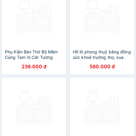
Phụ Kiện Bàn Thờ Bộ Mâm
Hồ lô phong thuỷ bằng đồng
Cúng Tam Vị Cát Tường
sức khoẻ trường thọ, xua
Manihum - Quà Tặng Phong
tan khí xấu có dây đồng xu
239.000 đ
560.000 đ
Thủy May Mắn Chiêu Tài -
ngũ đế may mắn
BTLPK-02