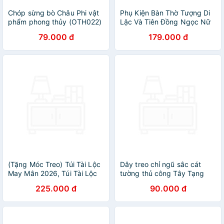
Chóp sừng bò Châu Phi vật
Phụ Kiện Bàn Thờ Tượng Di
phẩm phong thủy (OTH022)
Lặc Và Tiên Đồng Ngọc Nữ
giàu sang/phú quý/may mắn
Manihum - Quà Tặng Phong
79.000 đ
179.000 đ
- Bày bàn làm việc hoặc
Thủy May Mắn Chiêu Tài -
trong nhà
BTNPK-02
(Tặng Móc Treo) Túi Tài Lộc
Dây treo chỉ ngũ sắc cát
May Mắn 2026, Túi Tài Lộc
tường thủ công Tây Tạng
Treo Trang Trí Cửa, Phòng
may mắn bình an trang trí
225.000 đ
90.000 đ
Khách Cỡ Lớn Cho Tết
treo xe, móc khóa ban thờ
Nguyên Đán
Mật Tông