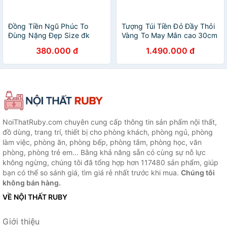
Đồng Tiền Ngũ Phúc To
Tượng Túi Tiền Đỏ Đầy Thỏi
Đùng Nặng Đẹp Size đk
Vàng To May Mắn cao 30cm
62mm x Dầy 2mm Dây Đỏ
x đk 21cm x sâu 18cm mệnh
380.000 đ
1.490.000 đ
may mắn Treo Xe hơi, Nhà,
Hoả mệnh Thổ Món Quà
Công Ty Bàn Thờ Thần Tài
Biếu tặng thật sự ý nghĩa
Treo Đồng Tiền Ngũ Phúc To
dịp lễ tết, quà tặng tân gia,
Tài Lộc Càng nhiều Ngũ
quà tặng khách hàng, quà
Phúc Lâm Môn ạ
tặng Sếp , quà tặng phong
thuỷ ý nghĩa ạ
NoiThatRuby.com chuyên cung cấp thông tin sản phẩm nội thất,
đồ dùng, trang trí, thiết bị cho phòng khách, phòng ngủ, phòng
làm việc, phòng ăn, phòng bếp, phòng tắm, phòng học, văn
phòng, phòng trẻ em... Bằng khả năng sẵn có cùng sự nỗ lực
không ngừng, chúng tôi đã tổng hợp hơn 117480 sản phẩm, giúp
bạn có thể so sánh giá, tìm giá rẻ nhất trước khi mua.
Chúng tôi
không bán hàng.
VỀ NỘI THẤT RUBY
Giới thiệu