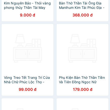
Kim Nguyên Bảo - Thỏi vàng
Bàn Thờ Thần Tài Ông Địa
phong thủy Thần Tài May
Manihum Kim Tài Phúc Địa -
Mắn KAI thuỷ tinh cao cấp_
Quà Tặng Phong Thủy May
9.000 đ
368.000 đ
Hàng Chính Hãng
Mắn Chiêu Tài- BTN-02
Vòng Treo Tết Trang Trí Cửa
Phụ Kiện Bàn Thờ Thần Tiền
Nhà Chữ Phúc Lộc Thọ -
Và Tiên Đồng Ngọc Nữ
Thần Tài - Liễn Đỏ Vàng May
Manihum - Quà Tặng Phong
99.000 đ
179.000 đ
Mắn - HÀNG CHÍNH HÃNG
Thủy May Mắn Chiêu Tài -
MINIIN
BTNPK-01