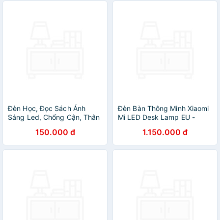
Đèn Học, Đọc Sách Ánh
Đèn Bàn Thông Minh Xiaomi
Sáng Led, Chống Cận, Thân
Mi LED Desk Lamp EU -
Đèn Xoay Gập Linh Hoạt -
Hàng Chính Hãng
150.000 đ
1.150.000 đ
Hàng Nhập Khẩu Chính
Hãng KitAcoom Kèm Bóng
Led 5W