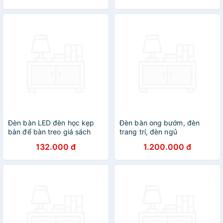
chống ánh sáng xanh -
chống ánh sáng xanh -
Hàng chính hãng
Hàng chính hãng
Đèn bàn LED đèn học kẹp
Đèn bàn ong bướm, đèn
bàn để bàn treo giá sách
trang trí, đèn ngủ
cảm ứng có 3 chế độ sáng
132.000 đ
1.200.000 đ
bảo vệ mắt tiết kiệm điện
chống ánh sáng xanh -
Hàng chính hãng