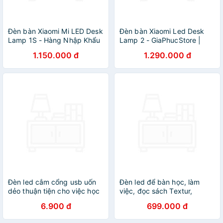
Đèn bàn Xiaomi Mi LED Desk
Đèn bàn Xiaomi Led Desk
Lamp 1S - Hàng Nhập Khẩu
Lamp 2 - GiaPhucStore |
Hàng Chính Hãng
1.150.000 đ
1.290.000 đ
Đèn led cắm cổng usb uốn
Đèn led để bàn học, làm
dẻo thuận tiện cho việc học
việc, đọc sách Textur,
tập, đọc sách, làm việc ban
thương hiệu Markslojd, Thụy
6.900 đ
699.000 đ
đêm
Điển, bảo vệ mắt, trợ sáng