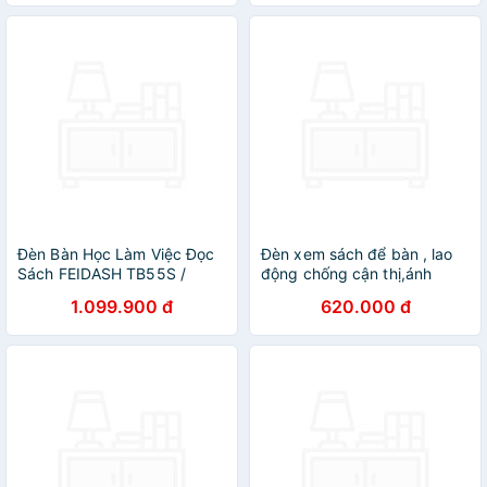
Chính Hãng
có thể kéo dài và gấp gọn
Đèn Bàn Học Làm Việc Đọc
Đèn xem sách để bàn , lao
Sách FEIDASH TB55S /
động chống cận thị,ánh
TB55SW Cho Ánh Sáng Tự
sáng thích hợp để học tập.
1.099.900 đ
620.000 đ
Nhiên Giúp Bảo Vệ Mắt,
DT
Chống Cận Thị - Tích Hợp
Sạc Không Dây Cho Điện
Thoại - Dễ Dàng Điều Chỉnh
Độ Sáng Phù Hợp Nhu Cầu
Sử Dụng - Có Chế Độ Hẹn
Giờ - Đèn Led RGB Chuyển
Màu Độc Đáo