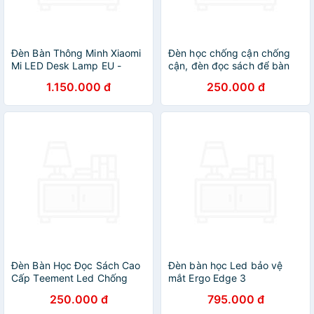
Đèn Bàn Thông Minh Xiaomi
Đèn học chống cận chống
Mi LED Desk Lamp EU -
cận, đèn đọc sách để bàn
Hàng Chính Hãng
sạc pin 3 chế độ ánh sáng,
1.150.000 đ
250.000 đ
màn hình LED hiện thị ngày -
Hàng chính hãng
Đèn Bàn Học Đọc Sách Cao
Đèn bàn học Led bảo vệ
Cấp Teement Led Chống
mắt Ergo Edge 3
Cận 03 Chế Độ Ánh Sáng
DandiHome chống cận để
250.000 đ
795.000 đ
Vàng Bảo Vệ Mắt- Hàng
làm việc, đọc sách cao cấp