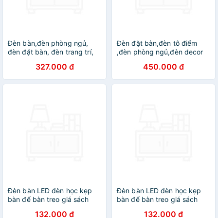
Đèn bàn,đèn phòng ngủ,
Đèn đặt bàn,đèn tô điểm
đèn đặt bàn, đèn trang trí,
,đèn phòng ngủ,đèn decor
đèn decor - B090 DT
DT
327.000 đ
450.000 đ
Đèn bàn LED đèn học kẹp
Đèn bàn LED đèn học kẹp
bàn để bàn treo giá sách
bàn để bàn treo giá sách
cảm ứng có 3 chế độ sáng
cảm ứng có 3 chế độ sáng
132.000 đ
132.000 đ
bảo vệ mắt tiết kiệm điện
bảo vệ mắt tiết kiệm điện