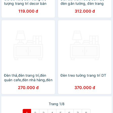
tượng trang trí decor bàn
đèn gắn tường, đèn trang
ăn, đàn piano, nhà bếp,
trí, đèn decor DT
119.000 đ
312.000 đ
phòng khách - Hàng chính
hãng
Đèn thả,đèn trang trí,đèn
Đèn treo tường trang trí DT
quán cafe,đèn nhà hàng,đèn
thả lồng DT
270.000 đ
370.000 đ
Trang 1/8