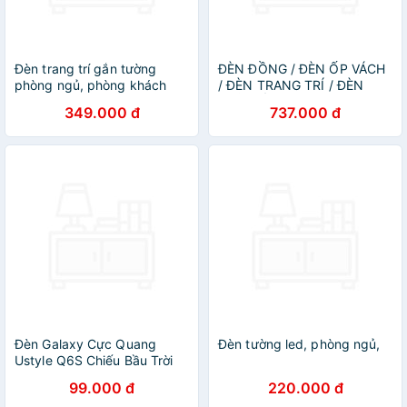
Đèn trang trí gắn tường
ĐÈN ĐỒNG / ĐÈN ỐP VÁCH
phòng ngủ, phòng khách
/ ĐÈN TRANG TRÍ / ĐÈN
LED hình dãy núi 3 màu ánh
THẢ TRẦN / ĐÈN TREO
349.000 đ
737.000 đ
sáng
TƯỜNG PHÒNG KHÁCH /
PHÒNG NGỦ / ĐÈN TRANG
TRÍ NHÀ HÀNG KHÁCH SẠN
AZP-VNT6680 / VNT6682
phong cách đương đại,
hàng nhập khẩu AZP
Đèn Galaxy Cực Quang
Đèn tường led, phòng ngủ,
Ustyle Q6S Chiếu Bầu Trời
Cực Quang, Đèn Trang Trí,
99.000 đ
220.000 đ
Decor Phòng Ngủ Chill