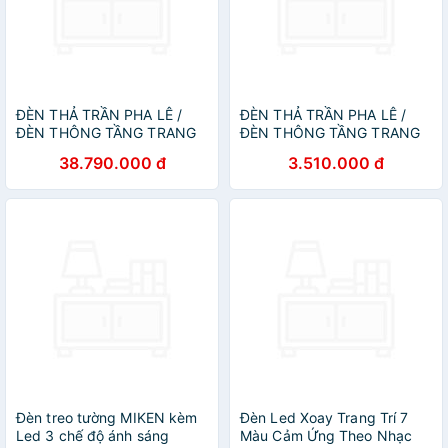
ĐÈN THẢ TRẦN PHA LÊ /
ĐÈN THẢ TRẦN PHA LÊ /
ĐÈN THÔNG TẦNG TRANG
ĐÈN THÔNG TẦNG TRANG
TRÍ PHÒNG KHÁCH /
TRÍ PHÒNG KHÁCH /
38.790.000 đ
3.510.000 đ
PHÒNG NGỦ / CẦU THANG
PHÒNG NGỦ / CẦU THANG
/ KHÔNG GIAN SANG
/ KHÔNG GIAN SANG
TRỌNG AZP-6270 phong
TRỌNG AZP-8163 phong
cách đương đại, hàng nhập
cách đương đại, hàng nhập
khẩu AZP
khẩu AZP
Đèn treo tường MIKEN kèm
Đèn Led Xoay Trang Trí 7
Led 3 chế độ ánh sáng
Màu Cảm Ứng Theo Nhạc