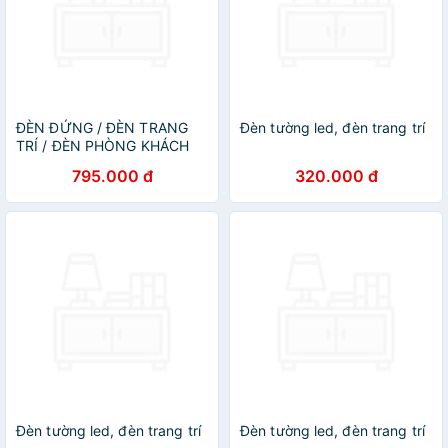
ĐÈN ĐỨNG / ĐÈN TRANG
Đèn tường led, đèn trang trí
TRÍ / ĐÈN PHÒNG KHÁCH
AZP-DC519 phong cách
795.000 đ
320.000 đ
đương đại, hàng nhập khẩu
AZP
Đèn tường led, đèn trang trí
Đèn tường led, đèn trang trí