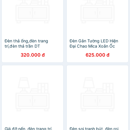
Đèn thả ống,đèn trang
Đèn Gắn Tường LED Hiện
trí,đèn thả trần DT
Đại Chao Mica Xoắn Ốc
H42cm 3 Chế Độ Đèn Decor
320.000 đ
625.000 đ
Cầu Thang Phòng Ngủ
Giá đỡ nến, đèn trang trí,
Đèn soi tranh bút, đèn rọi,