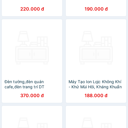
220.000 đ
190.000 đ
Đèn tường,đèn quán
Máy Tạo Ion Lọjc Không Khí
cafe,đèn trang trí DT
- Khử Mùi Hôi, Kháng Khuẩn
Hiệu Quả Cho Phòng Ngủ,
370.000 đ
188.000 đ
Nhà Bếjp, Gia Đình, ĐÈN
TRANG TRÍ , ĐỒNG HỒ
TREO TƯỜNG