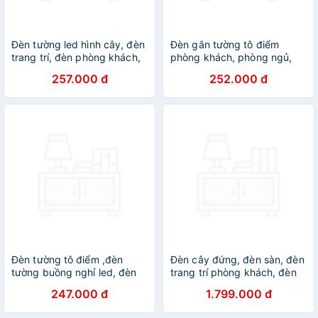
Đèn tường led hình cây, đèn
Đèn gắn tường tô điểm
trang trí, đèn phòng khách,
phòng khách, phòng ngủ,
đèn phòng ngủ, đường đi
đèn trang trí, đèn tường,
257.000 đ
252.000 đ
cầu thang, ban công DT
đèn decor các loại, các hình
DT
Đèn tường tô điểm ,đèn
Đèn cây đứng, đèn sàn, đèn
tường buồng nghỉ led, đèn
trang trí phòng khách, đèn
gắn tường, đèn trang trí,
ngủ Markslojd Fredrikshamn,
247.000 đ
1.799.000 đ
LED trang trí, đèn treo tường
màu đen, hàng chính hãng
phòng ngủ DT