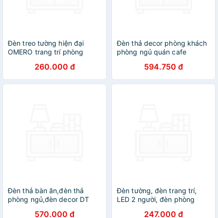
Đèn treo tường hiện đại
Đèn thả decor phòng khách
OMERO trang trí phòng
phòng ngủ quán cafe
khách, phòng ngủ sang
D36cm 3 màu trang trí trần
260.000 đ
594.750 đ
trọng dùng bóng LED tiết
đẹp NHIEUTANG BH 24
kiệm điện
tháng
Đèn thả bàn ăn,đèn thả
Đèn tường, đèn trang trí,
phòng ngủ,đèn decor DT
LED 2 người, đèn phòng
khách, phòng nghỉ C6441
570.000 đ
247.000 đ
DT