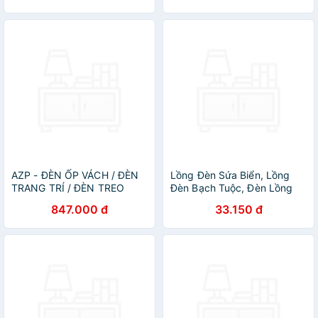
AZP - ĐÈN ỐP VÁCH / ĐÈN
Lồng Đèn Sứa Biển, Lồng
TRANG TRÍ / ĐÈN TREO
Đèn Bạch Tuộc, Đèn Lồng
TƯỜNG PHÒNG KHÁCH,
Trung Thu Tua Rua Hottrend
847.000 đ
33.150 đ
PHÒNG NGỦ, NHÀ HÀNG,
Trang Trí Phòng Ngủ- Hàng
KHÁCH SẠN AZP-VK88 /
loại 1 - Chính Hãng MINIIN
VK90T2 phong cách đương
đại, hàng nhập khẩu AZP