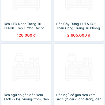
Đèn LED Neon Trang Trí
Đèn Cây Đứng HUTA KC2
KUNBE Treo Tường Decor
Thân Cong, Trang Trí Phòng
Phòng Làm Việc, Phòng
Khách Phòng Ngủ, Sofa,
128.000 đ
2.605.000 đ
Ngủ, Sự Kiện Đa Dạng Kiểu
Góc Tường, Cao Cấp Sang
Dáng Màu Sắc
Trọng, Đèn Vàng Bóng Led
Tiết Kiệm Điện
Đèn ngủ có gắn đèn xem
Đèn ngủ có gắn đèn xem
sách (2 loại vuông-tròn), đèn
sách (2 loại vuông-tròn), đèn
gắn tường, đèn decor, đèn
gắn tường, đèn decor, đèn