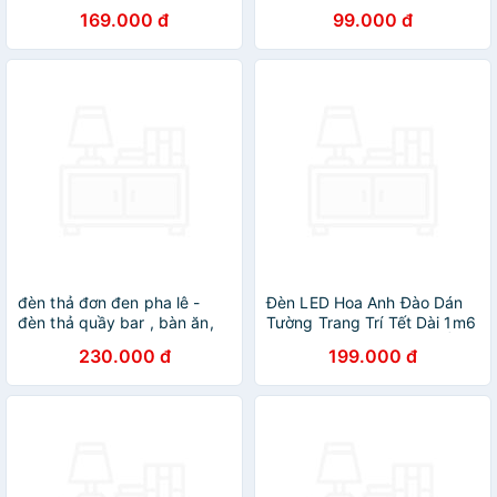
trang trí cầu thang, phòng
Vũ Trường, Sân Khấu Dành
169.000 đ
99.000 đ
ngủ, ban công hiện đại
cho Dân Bay - Đèn Phòng
Ngủ - HÀNG CHÍNH HÃNG
MINIIN
đèn thả đơn đen pha lê -
Đèn LED Hoa Anh Đào Dán
đèn thả quầy bar , bàn ăn,
Tường Trang Trí Tết Dài 1m6
phòng khách, phòng ngủ.
72 Bóng LED Ánh Sáng Ấm,
230.000 đ
199.000 đ
KÈM BÓNG LED
Đèn Decor Phòng Khách
Phòng Ngủ Tặng Băng Dính
Nano 2 Mặt - HÀNG CHÍNH
HÃNG MINIIN