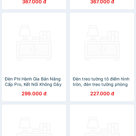
367.000 đ
367.000 đ
trang trí DT
trang trí DT
Đèn Phi Hành Gia Bản Nâng
Đèn treo tường tô điểm hình
Cấp Pro, Kết Nối Không Dây
tròn, đèn treo tường phòng
Loa Bluetooth, Đèn Thiên Hà
ngủ, đèn decor DT
299.000 đ
227.000 đ
Chiếu Trăng Sao Mây, Đèn
Trang Trí Decor Phòng Ngủ
Chill