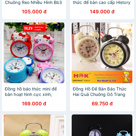
Chuông Reo Nhiều Hình Bb3
thức để bàn cao cấp History
Dễ Thương
Alarm (Nhập khẩu và phân
105.000 đ
149.000 đ
phối bởi Hando)
Đồng hồ báo thức mini để
Đồng Hồ Để Bàn Báo Thức
bàn hoạt hình cực xinh,
Hai Quả Chuông Gõ Trang
đồng hồ để bàn cực bền
Trí Decor
169.000 đ
69.750 đ
báo thức cực to