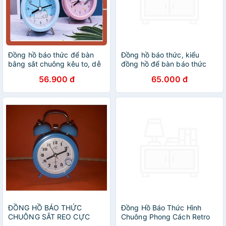
Đồng hồ báo thức để bàn
Đồng hồ báo thức, kiểu
bằng sắt chuông kêu to, dễ
đồng hồ để bàn báo thức
thương - TMBOOKS
chuông kêu to, pin lâu, phù
56.900 đ
65.000 đ
hợp với phòng ngủ, phòng
làm việc
ĐỒNG HỒ BÁO THỨC
Đồng Hồ Báo Thức Hình
CHUÔNG SẮT REO CỰC
Chuông Phong Cách Retro
LỚN