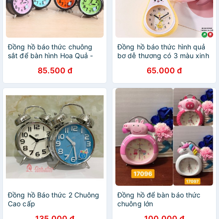
Đồng hồ báo thức chuông
Đồng hồ báo thức hình quả
sắt để bàn hình Hoa Quả -
bơ dễ thương có 3 màu xinh
chuông to - 1 chiếc 239
xắn, Đồng hồ báo thức để
85.500 đ
65.000 đ
bàn chuông reo to
Đồng hồ Báo thức 2 Chuông
Đồng hồ để bàn báo thức
Cao cấp
chuông lớn
135.000 đ
100.000 đ