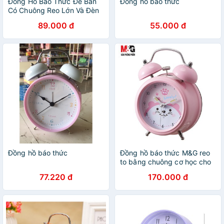
Đồng Hồ Báo Thức Để Bàn
Đồng hồ báo thức
Có Chuông Reo Lớn Và Đèn
LED
89.000 đ
55.000 đ
Đồng hồ báo thức
Đồng hồ báo thức M&G reo
to bằng chuông cơ học cho
sinh viên màu
77.220 đ
170.000 đ
trắng/vàng/hồng ARC92503