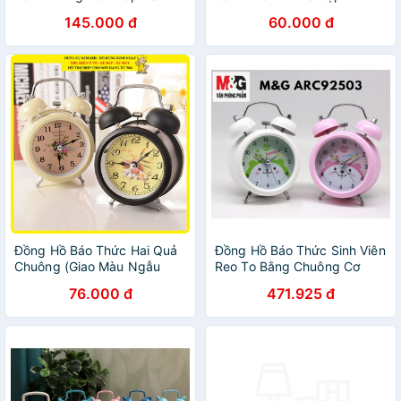
145.000 đ
60.000 đ
Đồng Hồ Báo Thức Hai Quả
Đồng Hồ Báo Thức Sinh Viên
Chuông (Giao Màu Ngẫu
Reo To Bằng Chuông Cơ
Nhiên)
Học M&G ARC92503 ( màu
76.000 đ
471.925 đ
ngẫu nhiên )