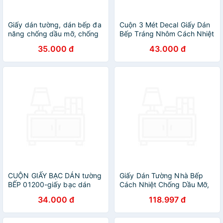
Giấy dán tường, dán bếp đa
Cuộn 3 Mét Decal Giấy Dán
năng chống dầu mỡ, chống
Bếp Tráng Nhôm Cách Nhiệt
nước, tráng nhôm cách nhiệt
CHống Thấm Dầu Thấm
35.000 đ
43.000 đ
tiện ích (3 Mét Dài x 0.6 Mét
Nước Cao Cấp Hàng Loại 1 -
Rộng)
Chính Hãng MINIIN
CUỘN GIẤY BẠC DÁN tường
Giấy Dán Tường Nhà Bếp
BẾP 01200-giấy bạc dán
Cách Nhiệt Chống Dầu Mỡ,
tường
Chịu Nhiệt - Decal Dán Bếp
34.000 đ
118.997 đ
Họa Tiết 3D (90x60cm)