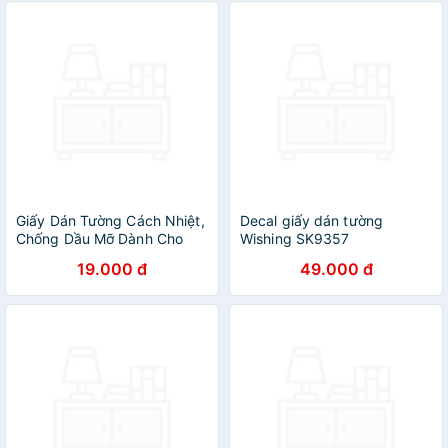
Giấy Dán Tường Cách Nhiệt,
Decal giấy dán tường
Chống Dầu Mỡ Dành Cho
Wishing SK9357
Bếp - Decal 3D Họa Tiết -
19.000 đ
49.000 đ
HÀNG CHÍNH HÃNG MINIIN