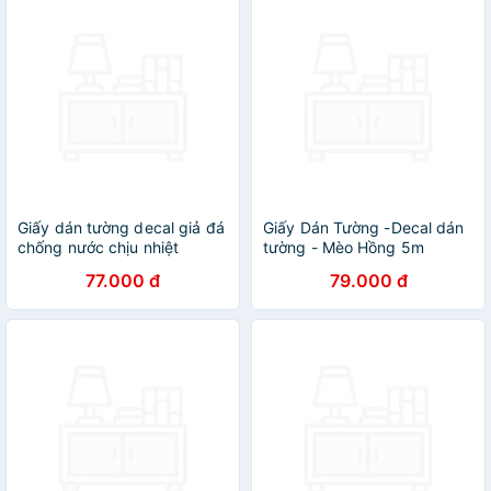
Giấy dán tường decal giả đá
Giấy Dán Tường -Decal dán
chống nước chịu nhiệt
tường - Mèo Hồng 5m
chống dầu mỡ dễ lau chùi
77.000 đ
79.000 đ
keo sẵn khổ 60cmx5m