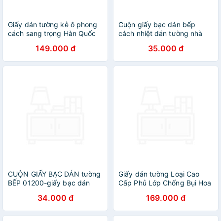
Giấy dán tường kẻ ô phong
Cuộn giấy bạc dán bếp
cách sang trọng Hàn Quốc
cách nhiệt dán tường nhà
Khổ 10M (1
bếp chống thấm bền đẹp (3
149.000 đ
35.000 đ
cuộn)HPMWallpaper
mét khổ 60cm)
CUỘN GIẤY BẠC DÁN tường
Giấy dán tường Loại Cao
BẾP 01200-giấy bạc dán
Cấp Phủ Lớp Chống Bụi Hoa
tường
Văn Đẹp Khổ ( 60cm x 10M )
34.000 đ
169.000 đ
HPMWallpaper