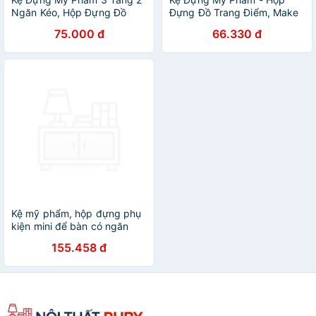
Ngăn Kéo, Hộp Đựng Đồ
Đựng Đồ Trang Điểm, Make
Trang Điểm, Makeup Bằng
up Bằng Nhựa 3 Tầng 2
75.000 đ
66.330 đ
Nhựa Cao Cấp
Ngăn Cao Cấp
Kệ mỹ phẩm, hộp đựng phụ
kiện mini để bàn có ngăn
kéo 5 tầng chắc chắn ( tặng
155.458 đ
kèm hình dán dễ thương) -
HENRYSA