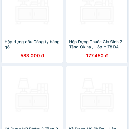
Hộp đựng dấu Công ty bằng
Hộp Đựng Thuốc Gia Đình 2
gỗ
Tầng Okina , Hộp Y Tế ĐA
NĂNG Phân Loại Thuốc Cỡ
583.000 đ
177.450 đ
Lớn Siêu Tiện Dụng - Hàng
chính hãng inochi ( Tặng
kèm khăn lau pakasa) Giao
màu ngẫu nhiên
Kệ Đựng Mỹ Phẩm 3 Tầng 2
Kệ Đựng Mỹ Phẩm - Hộp