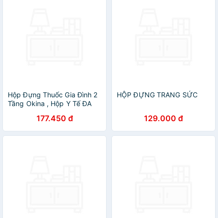
Hộp Đựng Thuốc Gia Đình 2
HỘP ĐỰNG TRANG SỨC
Tầng Okina , Hộp Y Tế ĐA
NĂNG Phân Loại Thuốc Cỡ
177.450 đ
129.000 đ
Lớn Siêu Tiện Dụng - Hàng
chính hãng inochi ( Tặng
kèm khăn lau pakasa) Giao
màu ngẫu nhiên