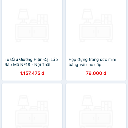
Tủ Đầu Giường Hiện Đại Lắp
Hộp đựng trang sức mini
Ráp Mã NF18 - Nội Thất
bằng vải cao cấp
Thông Minh Đem đến Sự
1.157.475 đ
79.000 đ
Sang Trọng Và Vẻ Đẹp Tinh
Tế Cho Phòng Ngủ