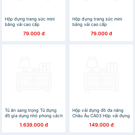
Hộp đựng trang sức mini
Hộp đựng trang sức mini
bằng vải cao cấp
bằng vải cao cấp
79.000 đ
79.000 đ
Tủ ăn sang trọng Tủ đựng
Hộp vải đựng đồ đa năng
đồ gia dụng nhỏ phong cách
Châu Âu CA03 Hộp vải đựng
cổ điển Tủ phô mai Tủ đầu
chăn ga, quần áo có nắp
1.639.000 đ
149.000 đ
giường
chất liệu cao cấp thế hệ mới
Hàng chính hãng D Danido