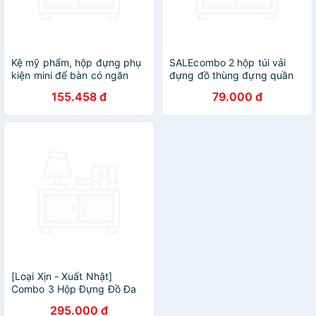
Kệ mỹ phẩm, hộp đựng phụ
SALEcombo 2 hộp túi vải
kiện mini để bàn có ngăn
đựng đồ thùng đựng quần
kéo 5 tầng chắc chắn ( tặng
áo đồ lót đồ chơi đa năng
155.458 đ
79.000 đ
kèm hình dán dễ thương) -
bằng vải cứng,có nắp không
HENRYSA
cần tủ
[Loại Xịn - Xuất Nhật]
Combo 3 Hộp Đựng Đồ Đa
Năng TD1 – Túi Vải Đựng
295.000 đ
Quần Áo Chăn Màn Phong