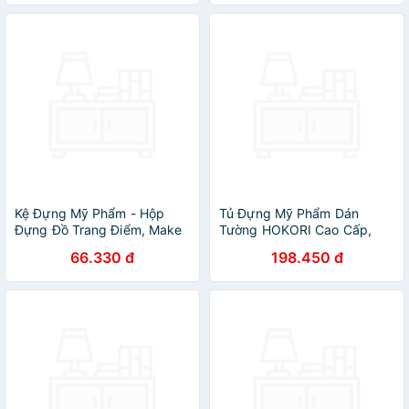
Kệ Đựng Mỹ Phẩm - Hộp
Tủ Đựng Mỹ Phẩm Dán
Đựng Đồ Trang Điểm, Make
Tường HOKORI Cao Cấp,
up Bằng Nhựa 3 Tầng 2
Hộp Treo Tường Đa Năng
66.330 đ
198.450 đ
Ngăn Cao Cấp
Chống Nước, Gắn Tường
Siêu Chắc Chắn - Hàng Việt
Nam