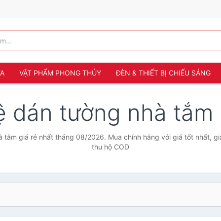
ỬA
VẬT PHẨM PHONG THỦY
ĐÈN & THIẾT BỊ CHIẾU SÁNG
ệ dán tường nhà tắm
 tắm giá rẻ nhất tháng 08/2026. Mua chính hãng với giá tốt nhất, gi
thu hộ COD