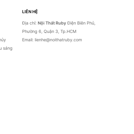
LIÊN HỆ
Địa chỉ:
Nội Thất Ruby
Điện Biên Phủ,
Phường 6, Quận 3, Tp.HCM
hủy
Email: lienhe@noithatruby.com
ếu sáng