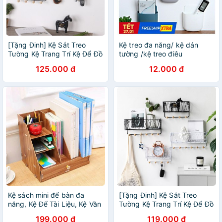
[Tặng Đinh] Kệ Sắt Treo
Kệ treo đa năng/ kệ dán
Tường Kệ Trang Trí Kệ Để Đồ
tường /kệ treo điêu
Tiện Dụng
khiển/treo điện thoại
125.000 đ
12.000 đ
Kệ sách mini để bàn đa
[Tặng Đinh] Kệ Sắt Treo
năng, Kệ Để Tài Liệu, Kệ Văn
Tường Kệ Trang Trí Kệ Để Đồ
phòng
Tiện Dụng
199.000 đ
119.000 đ