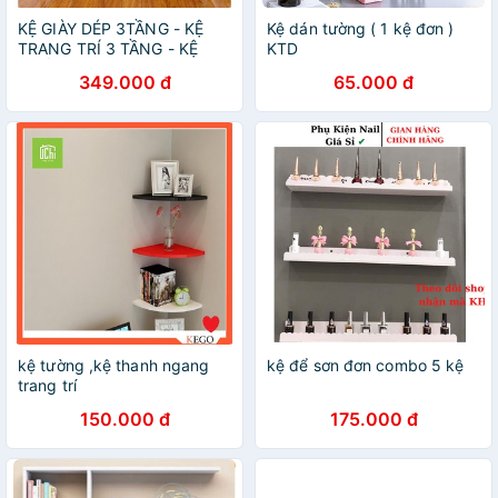
KỆ GIÀY DÉP 3TẦNG - KỆ
Kệ dán tường ( 1 kệ đơn )
TRANG TRÍ 3 TẦNG - KỆ
KTD
PHỐI MÀU
349.000 đ
65.000 đ
kệ tường ,kệ thanh ngang
kệ để sơn đơn combo 5 kệ
trang trí
150.000 đ
175.000 đ