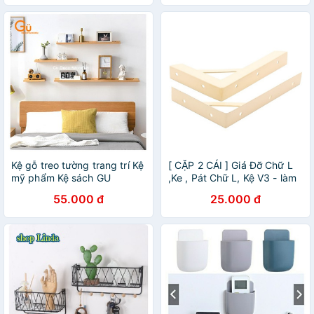
Kệ gỗ treo tường trang trí Kệ
[ CẶP 2 CÁI ] Giá Đỡ Chữ L
mỹ phẩm Kệ sách GU
,Ke , Pát Chữ L, Kệ V3 - làm
DECOR WOODEN kệ gỗ
kệ bàn, kệ tủ, kệ sách,...
55.000 đ
25.000 đ
trang trí phòng ngủ