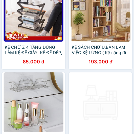
KỆ CHỮ Z 4 TẦNG DÙNG
KỆ SÁCH CHỮ U,BÀN LÀM
LÀM KỆ ĐỂ GIÀY, KỆ ĐỂ DÉP,
VIỆC KỆ LỬNG ( Kệ nặng đi
KỆ SÁCH, KỆ ĐỂ ĐỒ ĐA
1 kệ 1 đơn)
85.000 đ
193.000 đ
NĂNG