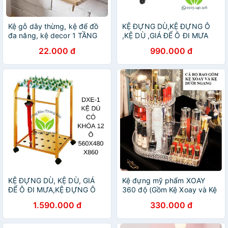
Kệ gỗ dây thừng, kệ để đồ
KỆ ĐỰNG DÙ,KỆ ĐỰNG Ô
đa năng, kệ decor 1 TẦNG
,KỆ DÙ ,GIÁ ĐỂ Ô ĐI MƯA
22.000 đ
990.000 đ
KỆ ĐỰNG DÙ, KỆ DÙ, GIÁ
Kệ đựng mỹ phẩm XOAY
ĐỂ Ô ĐI MƯA,KỆ ĐỰNG Ô
360 độ (Gồm Kệ Xoay và Kệ
Ngang)
1.590.000 đ
330.000 đ