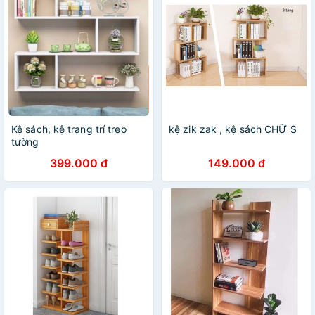
Kệ sách, kệ trang trí treo
kệ zik zak , kệ sách CHỮ S
tường
399.000 đ
149.000 đ