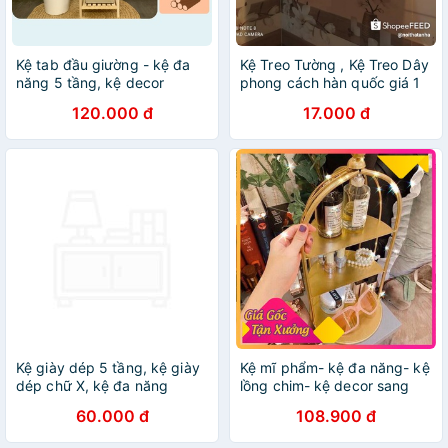
Kệ tab đầu giường - kệ đa
Kệ Treo Tường , Kệ Treo Dây
năng 5 tầng, kệ decor
phong cách hàn quốc giá 1
phòng ngủ
kệ
120.000 đ
17.000 đ
Kệ giày dép 5 tầng, kệ giày
Kệ mĩ phẩm- kệ đa năng- kệ
dép chữ X, kệ đa năng
lồng chim- kệ decor sang
chảnh☀️FREESHIP - RẺ VÔ
60.000 đ
108.900 đ
ĐỊCH☀️