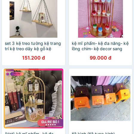
set 3 kệ treo tường kệ trang
kệ mĩ phẩm- kệ đa năng- kệ
trí kệ treo dây kệ gỗ kệ
lồng chim- kệ decor sang
đựng đồ
chảnh TT65
151.200 đ
99.000 đ
{Hot} kệ mĩ phẩm- kệ đa
Kệ kinh (Kệ tụng kinh)