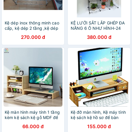
Kệ dép inox thông minh cao
KỆ LƯỚI SẮT LẮP GHÉP ĐA
cấp, kệ dép 2 tầng ,kệ dép
NĂNG 6 Ô NHƯ HÌNH-24
3 tầng , kệ 4 tầng , kệ 5
TẤM LƯỚI , kệ sách, kệ
270.000 đ
380.000 đ
tầng (inox 304 sáng bóng)
trang trí, KỆ ĐỂ CHẬU CÂY
CẢNH, KỆ HOA
Kệ màn hình máy tính 1 tầng
Kệ đỡ màn hình, Kệ máy tính
kèm kệ sách kệ gỗ MDF để
kệ sách kệ hồ sơ để bàn
bàn làm việc kệ đựng laptop
kèm cắm viết bằng gỗ
66.000 đ
155.000 đ
KMT6