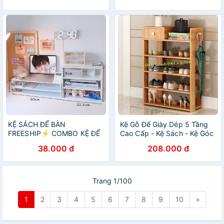
KỆ SÁCH ĐỂ BÀN
Kệ Gỗ Để Giày Dép 5 Tầng
FREESHIP⚡️ COMBO KỆ ĐỂ
Cao Cấp - Kệ Sách - Kệ Góc
SÁCH VÀ KỆ MÁY TÍNH
Tường
38.000 đ
208.000 đ
Trang 1/100
1
2
3
4
5
6
7
8
9
10
»