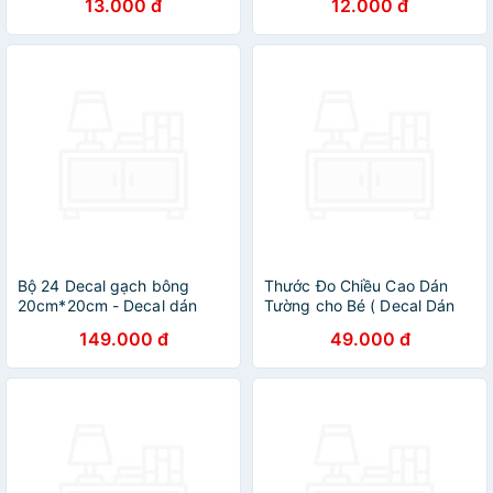
13.000 đ
12.000 đ
Bộ 24 Decal gạch bông
Thước Đo Chiều Cao Dán
20cm*20cm - Decal dán
Tường cho Bé ( Decal Dán
tường, kính, sàn nhà, gỗ -
Tường ) Hình Con Vật Đáng
149.000 đ
49.000 đ
Giấy dán tường
Yêu - Lalala Baby