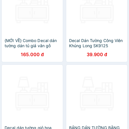
{MỚI VỀ} Combo Decal dán
Decal Dán Tường Công Viên
tường dán tủ giả vân gỗ
Khủng Long SK9125
(khổ 1mx3m)
165.000 đ
39.900 đ
Decal dán tường giỏ hoa
BẢNG DÁN TƯỜNG BẰNG