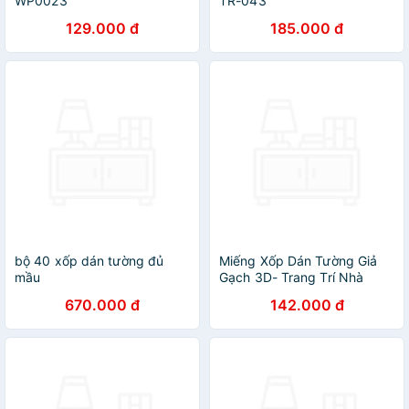
WP0023
TR-043
129.000 đ
185.000 đ
bộ 40 xốp dán tường đủ
Miếng Xốp Dán Tường Giả
mầu
Gạch 3D- Trang Trí Nhà
Cửa, Phòng Học, Nhà Hàng ,
670.000 đ
142.000 đ
Chống Thấm, Ẩm Mốc -Lớp
Dán Siêu Chắc - Hàng Chính
Hãng MINIIN(70 x 77cm)