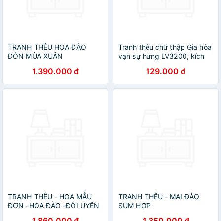
TRANH THÊU HOA ĐÀO
Tranh thêu chữ thập Gia hòa
ĐÓN MÙA XUÂN
vạn sự hưng LV3200, kích
thước 90 x 43 cm
1.390.000 đ
129.000 đ
TRANH THÊU - HOA MẪU
TRANH THÊU - MAI ĐÀO
ĐƠN -HOA ĐÀO -ĐÔI UYÊN
SUM HỢP
ƯƠNG
1.860.000 đ
1.350.000 đ