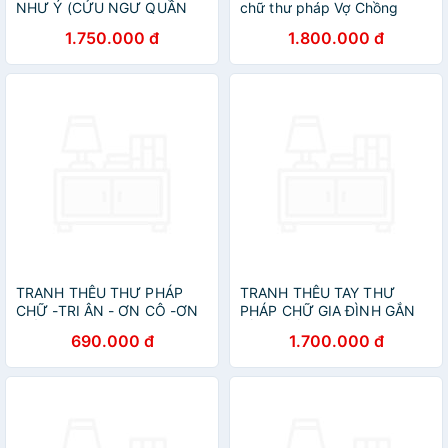
NHƯ Ý (CỬU NGƯ QUẦN
chữ thư pháp Vợ Chồng
TỤ )
1.750.000 đ
1.800.000 đ
TRANH THÊU THƯ PHÁP
TRANH THÊU TAY THƯ
CHỮ -TRI ÂN - ƠN CÔ -ƠN
PHÁP CHỮ GIA ĐÌNH GẮN
THẦY
ĐỒNG HỒ
690.000 đ
1.700.000 đ