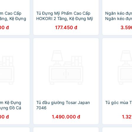
ẩm Cao Cấp
Tủ Đựng Mỹ Phẩm Cao Cấp
Ngăn kéo đựn
ầng, Kệ Đựng
HOKORI 2 Tầng, Kệ Đựng Mỹ
Ngăn kéo đựn
ang Điểm
Phẩm, Đồ Trang Điểm Nhiều
GW07R
00 đ
177.450 đ
3.59
ng chính
Ngăn - Hàng Việt Nam
ẩm Kệ Đựng
Tủ đầu giường Tosar Japan
Tủ góc mùa 
Đựng Đồ Cá
7046
h Tai Thỏ Đa
00 đ
1.490.000 đ
1.32
ể Bàn