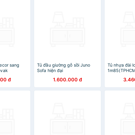
ecor sang
Tủ đầu giường gỗ sồi Juno
Tủ nhựa đài 
ovak
Sofa hiện đại
1m85(TPHCM
000 đ
1.600.000 đ
3.46