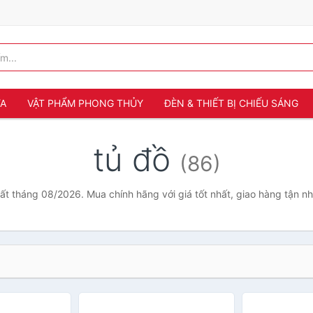
ỬA
VẬT PHẨM PHONG THỦY
ĐÈN & THIẾT BỊ CHIẾU SÁNG
tủ đồ
(86)
hất tháng 08/2026. Mua chính hãng với giá tốt nhất, giao hàng tận n