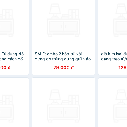
g Tủ đựng đồ
SALEcombo 2 hộp túi vải
giỏ kim loại 
ong cách cổ
đựng đồ thùng đựng quần áo
dạng treo tủ
 Tủ đầu
đồ lót đồ chơi đa năng bằng
nhập khẩu ch
000 đ
79.000 đ
129
vải cứng,có nắp không cần tủ