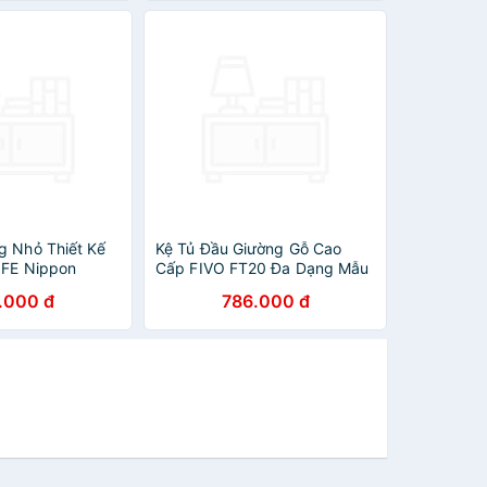
g Nhỏ Thiết Kế
Kệ Tủ Đầu Giường Gỗ Cao
IFE Nippon
Cấp FIVO FT20 Đa Dạng Mẫu
Mã, Phong Cách Châu Âu
.000 đ
786.000 đ
Sang Trọng, Thiết Kế Hộc Tủ
Tiện Lợi