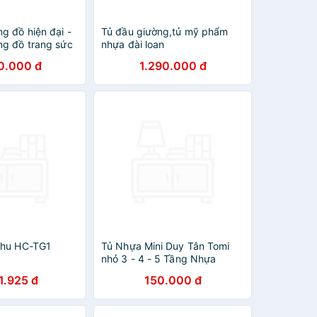
g đồ hiện đại -
Tủ đầu giường,tủ mỹ phẩm
g đồ trang sức
nhựa đài loan
0.000 đ
1.290.000 đ
Thu HC-TG1
Tủ Nhựa Mini Duy Tân Tomi
nhỏ 3 - 4 - 5 Tầng Nhựa
PP/ABS, Tủ Mỹ Phẩm, Tủ Văn
1.925 đ
150.000 đ
Phòng, Mini Để Bàn Tiện Lợi -
Giao ngẫu nhiên