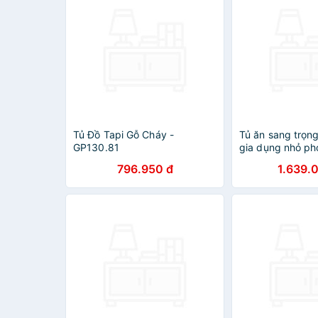
Tủ Đồ Tapi Gỗ Cháy -
Tủ ăn sang trọn
GP130.81
gia dụng nhỏ ph
điển Tủ phô mai
796.950 đ
1.639.
giường