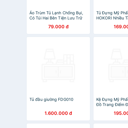
Áo Trùm Tủ Lạnh Chống Bụi,
Tủ Đựng Mỹ Ph
Có Túi Hai Bên Tiện Lưu Trữ
HOKORI Nhiều T
Đồ Nhỏ Nhà Bếp
Mỹ Phẩm, Đồ Tr
79.000 đ
169.0
Nhiều Ngăn - Hà
hãng
Tủ đầu giường FDG010
Kệ Đựng Mỹ Ph
Đồ Trang Điểm 
Nhân 3 Ngăn Hìn
1.600.000 đ
195.0
Năng Tiện Lợi Đ