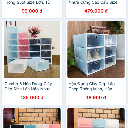
Trong Suốt Size Lớn, Tủ
Nhựa Cứng Cao Cấp Size
Đựng Giày Lắp Ráp Kệ Đựng
Lớn,Tủ Đựng Giày Lắp Ráp
99.000 đ
479.000 đ
Giày Thông Minh Tiện Lợi
Kệ Đựng Giày Thông Minh
Combo 8 Hộp Đựng Giày
Hộp Đựng Giày Dép Lắp
Dép Size Lớn Nắp Nhựa
Ghép Thông Minh, Hộp
Cứng Lắp Ráp Thông Minh
Đựng Giày Nắp Nhựa Cứng
135.000 đ
18.900 đ
Trong Suốt - Tặng Kèm Gói
Hút Ẩm