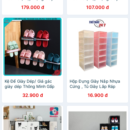
Dép Lắp Ghép Lắp Ráp
Dép Lắp Ráp Thông Minh
179.000 đ
107.000 đ
Thông Minh Nắp Nhựa Cứng
Nắp Nhựa Cứng Trong Suốt
Kệ Để Giày Dép/ Giá gác
Hộp Đựng Giày Nắp Nhựa
giày dép Thông Minh Gấp
Cứng , Tủ Giày Lắp Ráp
Gọn Dán Tường
Thông Minh Size Lớn
32.900 đ
16.900 đ