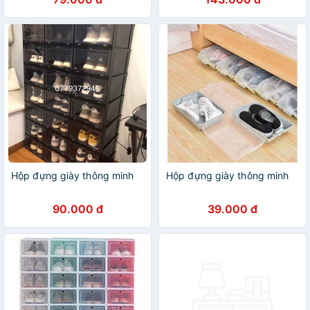
Đựng Giày Dép Lắp Ghép
Ráp Thông Minh
Tiện Lợi
Hộp đựng giày thông minh
Hộp đựng giày thông minh
90.000 đ
39.000 đ