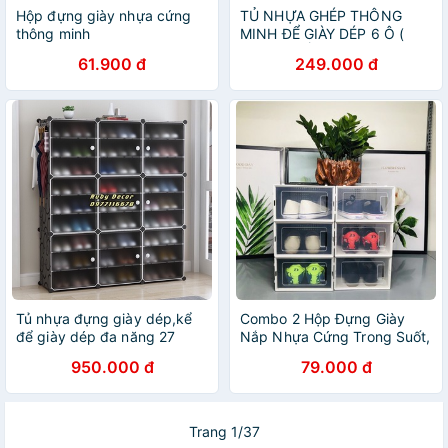
Hộp đựng giày nhựa cứng
TỦ NHỰA GHÉP THÔNG
thông minh
MINH ĐỂ GIÀY DÉP 6 Ô (
chia ô ) ĐỂ ĐƯỢC 12 ĐÔI
61.900 đ
249.000 đ
GIÀY.
Tủ nhựa đựng giày dép,kể
Combo 2 Hộp Đựng Giày
để giày dép đa năng 27
Nắp Nhựa Cứng Trong Suốt,
ngăn
Tủ Đựng Giày Lắp Ráp Kệ
950.000 đ
79.000 đ
Đựng Giày Thông Minh Tiện
Lợi
Trang 1/37