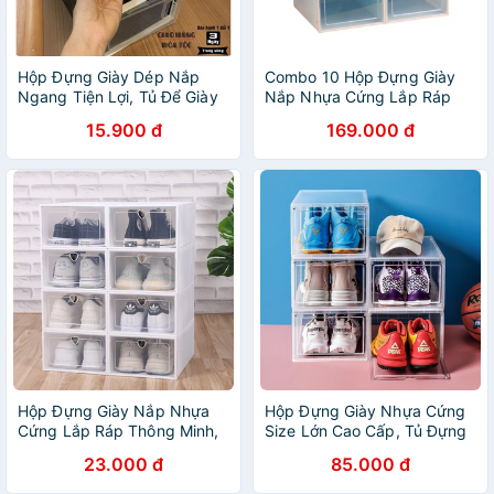
Hộp Đựng Giày Dép Nắp
Combo 10 Hộp Đựng Giày
Ngang Tiện Lợi, Tủ Để Giày
Nắp Nhựa Cứng Lắp Ráp
Dép Lắp Ghép Thông Minh
Thông Minh, Tủ Đựng Giày
15.900 đ
169.000 đ
Giá Treo Giày Dép Đa Năng
Dép Lắp Ghép
Hộp Đựng Giày Nắp Nhựa
Hộp Đựng Giày Nhựa Cứng
Cứng Lắp Ráp Thông Minh,
Size Lớn Cao Cấp, Tủ Đựng
Hộp để giày dép thông minh
Giày Kệ Để Giày Dép Lắp
23.000 đ
85.000 đ
Ráp Thông Minh