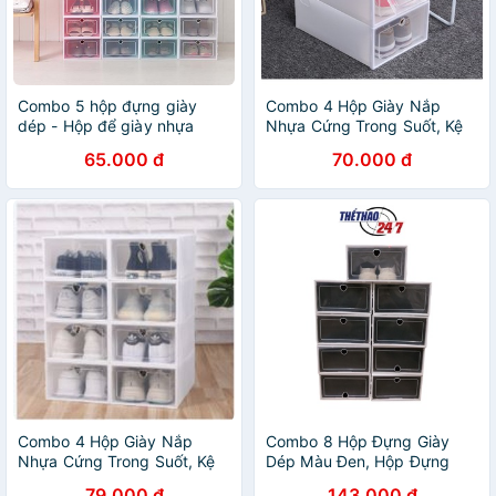
Combo 5 hộp đựng giày
Combo 4 Hộp Giày Nắp
dép - Hộp để giày nhựa
Nhựa Cứng Trong Suốt, Kệ
cứng thông minh - MiuMiu
Để Giày Thông Minh Tủ
65.000 đ
70.000 đ
Mart
Đựng Giày Dép Lắp Ghép
Tiện Lợi
Combo 4 Hộp Giày Nắp
Combo 8 Hộp Đựng Giày
Nhựa Cứng Trong Suốt, Kệ
Dép Màu Đen, Hộp Đựng
Để Giày Thông Minh Tủ
Giày Nắp Nhựa Cứng Lắp
79.000 đ
143.000 đ