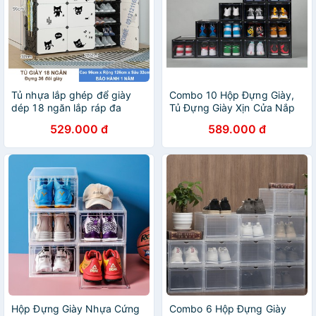
Tủ nhựa lắp ghép để giày
Combo 10 Hộp Đựng Giày,
dép 18 ngăn lắp ráp đa
Tủ Đựng Giày Xịn Cửa Nắp
năng thông minh (đựng 36
Nam Châm Lắp Ráp Thông
529.000 đ
589.000 đ
đôi giày)- nhiều mẫu thời
Minh
trang
Hộp Đựng Giày Nhựa Cứng
Combo 6 Hộp Đựng Giày