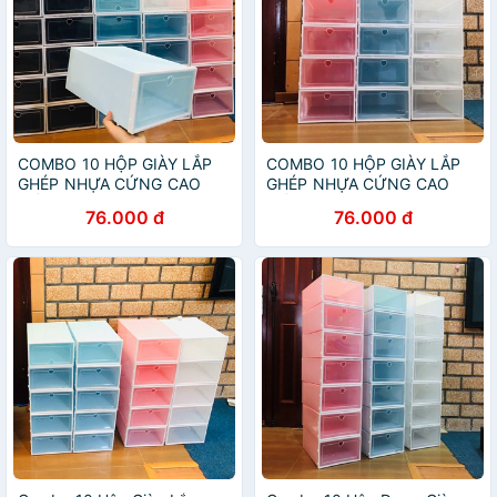
COMBO 10 HỘP GIÀY LẮP
COMBO 10 HỘP GIÀY LẮP
GHÉP NHỰA CỨNG CAO
GHÉP NHỰA CỨNG CAO
CẤP, HỘP ĐỰNG GIÀY DÉP
CẤP, HỘP ĐỰNG GIÀY DÉP
76.000 đ
76.000 đ
LẮP GHÉP THÔNG MINH
LẮP GHÉP THÔNG MINH