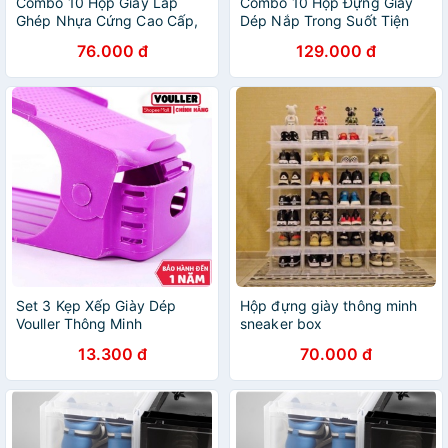
Combo 10 Hộp Giày Lắp
Combo 10 Hộp Đựng Giày
Ghép Nhựa Cứng Cao Cấp,
Dép Nắp Trong Suốt Tiện
Hộp Đựng Giày Dép Lắp
Lợi, Hộp Để Giày Thông
76.000 đ
129.000 đ
Ghép Thông Minh
Minh Size To
Set 3 Kẹp Xếp Giày Dép
Hộp đựng giày thông minh
Vouller Thông Minh
sneaker box
13.300 đ
70.000 đ