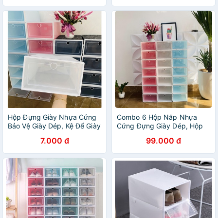
Hộp Đựng Giày Nhựa Cứng
Combo 6 Hộp Nắp Nhựa
Bảo Vệ Giày Dép, Kệ Để Giày
Cứng Đựng Giày Dép, Hộp
Dép Lắp Ghép Thông Minh
Giày Lắp Ráp Thông Minh
7.000 đ
99.000 đ
(Có Quà Tặng)