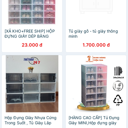
[XẢ KHO+FREE SHIP] HỘP
Tủ giày gỗ - tủ giày thông
ĐỰNG GIÀY DÉP BẰNG
minh
NHỰA CỨNG THÔNG MINH
23.000 đ
1.700.000 đ
Hộp Đựng Giày Nhựa Cứng
[HÀNG CAO CẤP] Tủ Đựng
Trong Suốt , Tủ Giày Lắp
Giày MINI,Hộp đựng giày
Ráp Thông Minh
dép thông minh, đa năng,