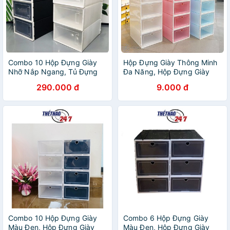
Combo 10 Hộp Đựng Giày
Hộp Đựng Giày Thông Minh
Nhỡ Nắp Ngang, Tủ Đựng
Đa Năng, Hộp Đựng Giày
Giày Kệ Để Giày Thông Minh
Dép Giúp Nhà Cửa Ngăn
290.000 đ
9.000 đ
Tiện Lợi
Nắp ( Tặng Kèm Hút Ẩm)
Combo 10 Hộp Đựng Giày
Combo 6 Hộp Đựng Giày
Màu Đen, Hộp Đựng Giày
Màu Đen, Hộp Đựng Giày