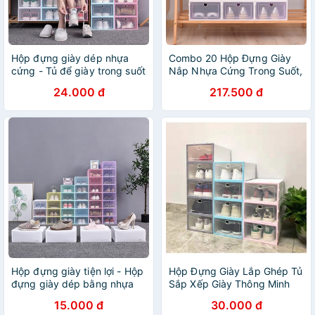
Hộp đựng giày dép nhựa
Combo 20 Hộp Đựng Giày
cứng - Tủ để giày trong suốt
Nắp Nhựa Cứng Trong Suốt,
thông minh szie lớn - DaiSy
Tủ Đựng Để Giày Dép Size
24.000 đ
217.500 đ
Decor
Lớn, Tủ Giầy Lắp Ghép
Thông Minh
Hộp đựng giày tiện lợi - Hộp
Hộp Đựng Giày Lắp Ghép Tủ
đựng giày dép bằng nhựa
Sắp Xếp Giày Thông Minh
cứng thông minh - MiuMiu
15.000 đ
30.000 đ
Mart