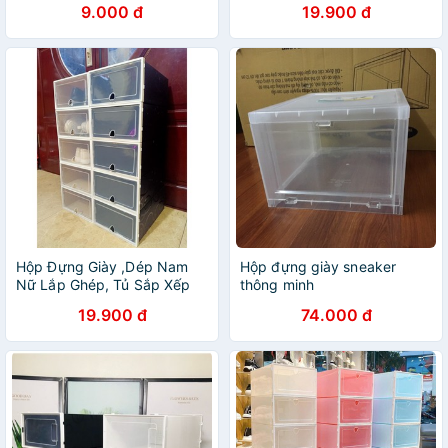
9.000 đ
19.900 đ
tiện lợi, nắp nhựa cứng,
trong suốt chịu tải cao
Hộp Đựng Giày ,Dép Nam
Hộp đựng giày sneaker
Nữ Lắp Ghép, Tủ Sắp Xếp
thông minh
Giày Thông Minh Mầu Đen
19.900 đ
74.000 đ
Full Size Lớn Chịu Lực Tốt