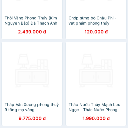
Thỏi Vàng Phong Thủy (Kim
Chóp sừng bò Châu Phi -
Nguyên Bảo) Đá Thạch Anh
vật phẩm phong thủy
Tự Nhiên NHASAN Vật Phẩm
(OTH004) HOT nhất của
2.499.000 đ
120.000 đ
Chiêu Tài Lộc, Bình An
năm trâu vàng 2021 - giàu
sang/phú quý
Tháp Văn Xương phong thuỷ
Thác Nước Thủy Mạch Lưu
9 tầng mạ vàng
Ngọc - Thác Nước Phong
Thuỷ
9.775.000 đ
1.990.000 đ