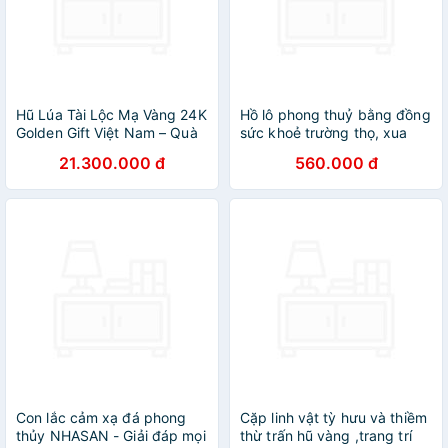
Hũ Lúa Tài Lộc Mạ Vàng 24K
Hồ lô phong thuỷ bằng đồng
Golden Gift Việt Nam – Quà
sức khoẻ trường thọ, xua
Tặng Tân Gia, Khai Trương,
tan khí xấu có dây đồng xu
21.300.000 đ
560.000 đ
Phong Thuỷ May Mắn
ngũ đế may mắn
Con lắc cảm xạ đá phong
Cặp linh vật tỳ hưu và thiềm
thủy NHASAN - Giải đáp mọi
thừ trấn hũ vàng ,trang trí