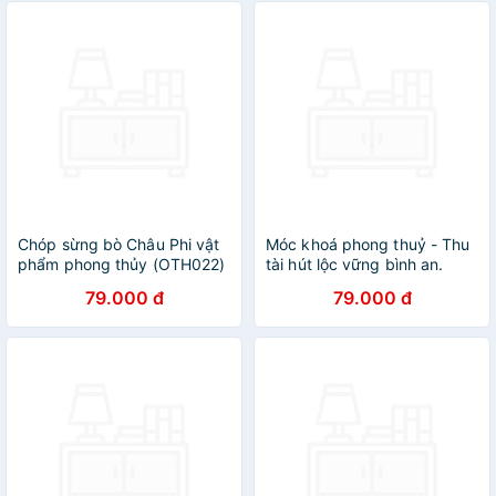
Chóp sừng bò Châu Phi vật
Móc khoá phong thuỷ - Thu
phẩm phong thủy (OTH022)
tài hút lộc vững bình an.
giàu sang/phú quý/may mắn
79.000 đ
79.000 đ
- Bày bàn làm việc hoặc
trong nhà