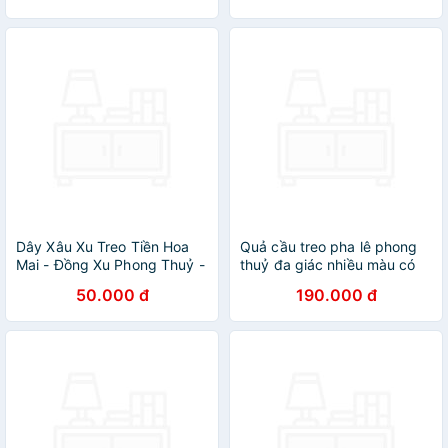
2.9 kg (KT: 18 x 10.5 x 10.5
(cm))
Dây Xâu Xu Treo Tiền Hoa
Quả cầu treo pha lê phong
Mai - Đồng Xu Phong Thuỷ -
thuỷ đa giác nhiều màu có
Quà Tặng Quà Lưu Niệm
dây treo tâm kết
50.000 đ
190.000 đ