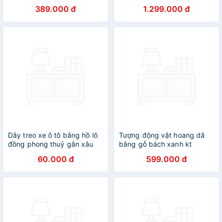
thắc mắc, tìm kiếm vật bị
phong thủy hút tài lộc bằng
389.000 đ
1.299.000 đ
mất, phát hiện năng lượng -
gỗ bách xanh thơm phức kt
LCX09
15×12×8cm
Dây treo xe ô tô bằng hồ lô
Tượng động vật hoang dã
đồng phong thuỷ gắn xâu
bằng gỗ bách xanh kt
tiền ngũ đế, dùng trong
20x9x6cm
60.000 đ
599.000 đ
trang trí nhà cửa thu hút tài
lộc, may mắn Diệu Tâm