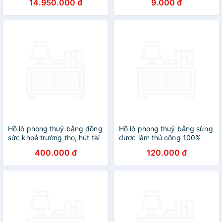
14.950.000 đ
9.000 đ
mạ vàng 24K cao cấp
Hàng Chính Hãng
Hồ lô phong thuỷ bằng đồng
Hồ lô phong thuỷ bằng sừng
sức khoẻ trường thọ, hút tài
được làm thủ công 100%
lộc tặng dây xu ngũ đế
[OTH005] khánh treo ô tô,
400.000 đ
120.000 đ
đồng tâm kết
móc khoá hút tài lộc