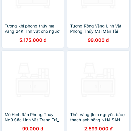
Tượng khỉ phong thủy ma
Tượng Rồng Vàng Linh Vật
vàng 24K, linh vật cho người
Phong Thủy Mai Mắn Tài
tuổi Thân
Lộc_ Hàng chính hãng
5.175.000 đ
99.000 đ
Mô Hình Rắn Phong Thủy
Thỏi vàng (kim nguyên bảo)
Ngũ Sắc Linh Vật Trang Trí_
thạch anh hồng NHA SAN
Hàng Chính Hãng
TV43 Vật phẩm phong thủy
99.000 đ
2.599.000 đ
thu hút tài lộc, vượng vận -