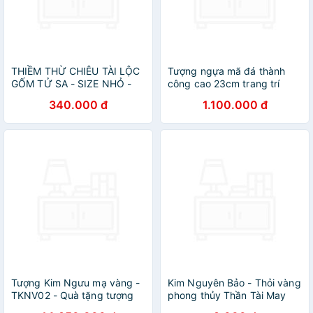
THIỀM THỪ CHIÊU TÀI LỘC
Tượng ngựa mã đá thành
GỐM TỬ SA - SIZE NHỎ -
công cao 23cm trang trí
TRANG TRÍ BÀN TRÀ
phong thuỷ nhà cửa, bàn
340.000 đ
1.100.000 đ
PHONG THUỶ
làm việc
Tượng Kim Ngưu mạ vàng -
Kim Nguyên Bảo - Thỏi vàng
TKNV02 - Quà tặng tượng
phong thủy Thần Tài May
Trâu phong thuỷ đúc đồng
Mắn KAI thuỷ tinh cao cấp_