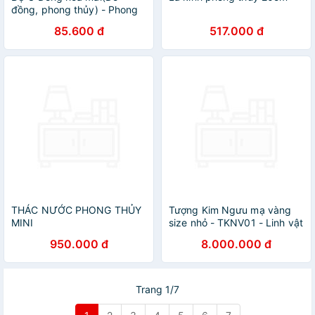
đồng, phong thủy) - Phong
Thủy Gia Đình - 206570
85.600 đ
517.000 đ
THÁC NƯỚC PHONG THỦY
Tượng Kim Ngưu mạ vàng
MINI
size nhỏ - TKNV01 - Linh vật
Trâu đúc đồng mạ vàng 24K
950.000 đ
8.000.000 đ
cao cấp
Trang 1/7