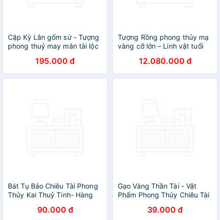
Cặp Kỳ Lân gốm sứ - Tượng
Tượng Rồng phong thủy mạ
phong thuỷ may mắn tài lộc
vàng cỡ lớn – Linh vật tuổi
Thìn
195.000 đ
12.080.000 đ
Bát Tụ Bảo Chiêu Tài Phong
Gạo Vàng Thần Tài - Vật
Thủy Kai Thuỷ Tinh- Hàng
Phẩm Phong Thủy Chiêu Tài
Chính Hãng
Lộc Trên Ban Thờ Thần Tài -
90.000 đ
39.000 đ
Mang May Mắn Cho Ngày