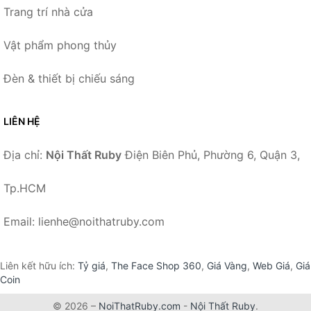
Trang trí nhà cửa
Vật phẩm phong thủy
Đèn & thiết bị chiếu sáng
LIÊN HỆ
Địa chỉ:
Nội Thất Ruby
Điện Biên Phủ, Phường 6, Quận 3,
Tp.HCM
Email: lienhe@noithatruby.com
Liên kết hữu ích:
Tỷ giá
,
The Face Shop 360
,
Giá Vàng
,
Web Giá
,
Giá
Coin
© 2026 –
NoiThatRuby.com
-
Nội Thất Ruby
.