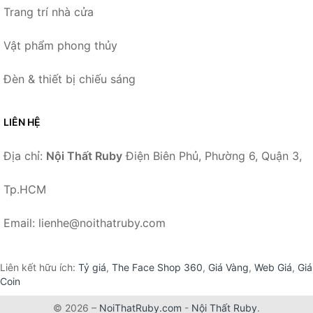
Trang trí nhà cửa
Vật phẩm phong thủy
Đèn & thiết bị chiếu sáng
LIÊN HỆ
Địa chỉ:
Nội Thất Ruby
Điện Biên Phủ, Phường 6, Quận 3,
Tp.HCM
Email: lienhe@noithatruby.com
Liên kết hữu ích:
Tỷ giá
,
The Face Shop 360
,
Giá Vàng
,
Web Giá
,
Giá
Coin
© 2026 –
NoiThatRuby.com
-
Nội Thất Ruby
.