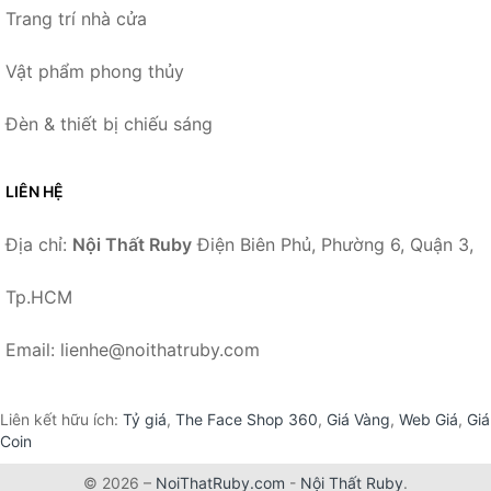
Trang trí nhà cửa
Vật phẩm phong thủy
Đèn & thiết bị chiếu sáng
LIÊN HỆ
Địa chỉ:
Nội Thất Ruby
Điện Biên Phủ, Phường 6, Quận 3,
Tp.HCM
Email: lienhe@noithatruby.com
Liên kết hữu ích:
Tỷ giá
,
The Face Shop 360
,
Giá Vàng
,
Web Giá
,
Giá
Coin
© 2026 –
NoiThatRuby.com
-
Nội Thất Ruby
.