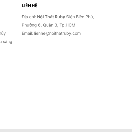
LIÊN HỆ
Địa chỉ:
Nội Thất Ruby
Điện Biên Phủ,
Phường 6, Quận 3, Tp.HCM
hủy
Email: lienhe@noithatruby.com
ếu sáng