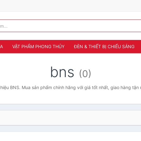
ỬA
VẬT PHẨM PHONG THỦY
ĐÈN & THIẾT BỊ CHIẾU SÁNG
bns
(0)
hiệu BNS. Mua sản phẩm chính hãng với giá tốt nhất, giao hàng tận 