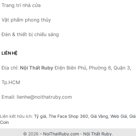
Trang trí nhà cửa
Vật phẩm phong thủy
Đèn & thiết bị chiếu sáng
LIÊN HỆ
Địa chỉ:
Nội Thất Ruby
Điện Biên Phủ, Phường 6, Quận 3,
Tp.HCM
Email: lienhe@noithatruby.com
Liên kết hữu ích:
Tỷ giá
,
The Face Shop 360
,
Giá Vàng
,
Web Giá
,
Giá
Coin
© 2026 –
NoiThatRuby.com
-
Nội Thất Ruby
.